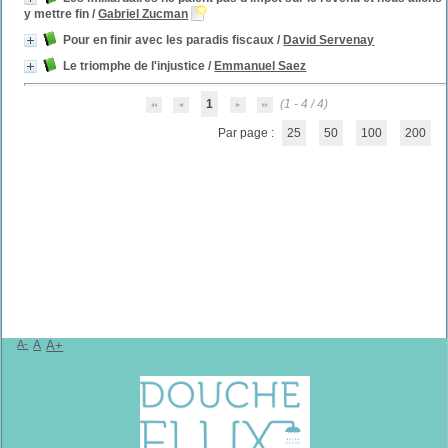
y mettre fin
/
Gabriel Zucman
Pour en finir avec les paradis fiscaux
/
David Servenay
Le triomphe de l'injustice
/
Emmanuel Saez
1
(1 - 4 / 4)
Par page :
25
50
100
200
A-
A
A+