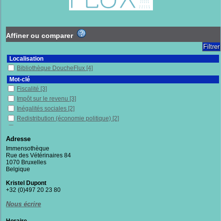
Affiner ou comparer
Localisation
Bibliothèque DoucheFlux
[4]
Mot-clé
Fiscalité
[3]
Impôt sur le revenu
[3]
Inégalités sociales
[2]
Redistribution (économie politique)
[2]
Bande dessinée
[1]
Économie politique
[1]
Adresse
Enquête
[1]
Immensothèque
Rue des Vétérinaires 84
Entretiens
[1]
1070 Bruxelles
États-Unis
[1]
Belgique
France
[1]
Kristel Dupont
Justice
[1]
+32 (0)497 20 23 80
Politique publique
[1]
Nous écrire
Riches
[1]
Richesse
[1]