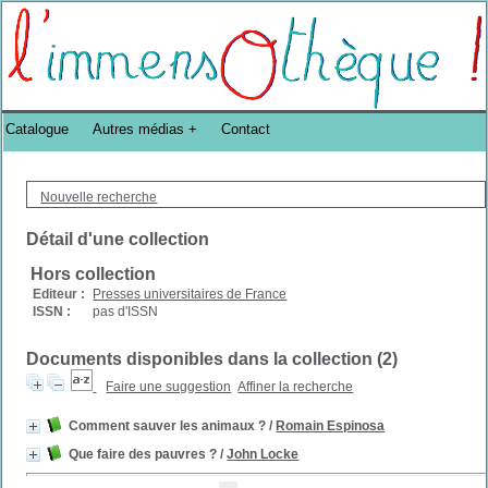
Bibliothèque DoucheFLUX Bibliotheek -->
Catalogue
Autres médias
Contact
Nouvelle recherche
Détail d'une collection
Hors collection
Editeur :
Presses universitaires de France
ISSN :
pas d'ISSN
Documents disponibles dans la collection (
2
)
Faire une suggestion
Affiner la recherche
Comment sauver les animaux ?
/
Romain Espinosa
Que faire des pauvres ?
/
John Locke