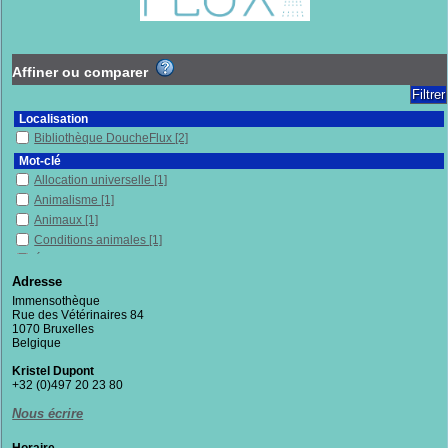
Affiner ou comparer
Localisation
Bibliothèque DoucheFlux
[2]
Mot-clé
Allocation universelle
[1]
Animalisme
[1]
Animaux
[1]
Conditions animales
[1]
Économie de l'environnement
[1]
Économie politique
[1]
Adresse
France
[1]
Immensothèque
Rue des Vétérinaires 84
Militantisme
[1]
1070 Bruxelles
Pauvres
[1]
Belgique
Philosophie
[1]
Kristel Dupont
Protection, assistance, etc.
[1]
+32 (0)497 20 23 80
Relations homme-animal
[1]
Nous écrire
Sciences sociales
[1]
Travail
[1]