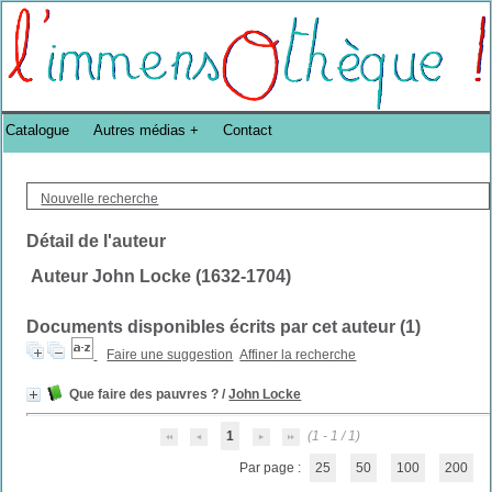
Bibliothèque DoucheFLUX Bibliotheek -->
Catalogue
Autres médias
Contact
Nouvelle recherche
Détail de l'auteur
Auteur John Locke (1632-1704)
Documents disponibles écrits par cet auteur (
1
)
Faire une suggestion
Affiner la recherche
Que faire des pauvres ?
/
John Locke
1
(1 - 1 / 1)
Par page :
25
50
100
200