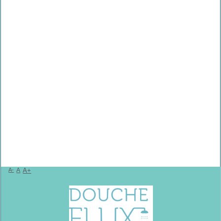
A-
A
A+