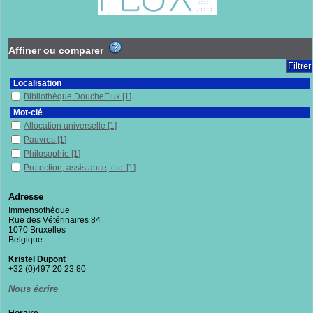
Affiner ou comparer
Localisation
Bibliothèque DoucheFlux
[1]
Mot-clé
Allocation universelle
[1]
Pauvres
[1]
Philosophie
[1]
Protection, assistance, etc.
[1]
Travail
[1]
Adresse
Section
Immensothèque
Documentaires
[1]
Rue des Vétérinaires 84
1070 Bruxelles
Belgique
Kristel Dupont
+32 (0)497 20 23 80
Nous écrire