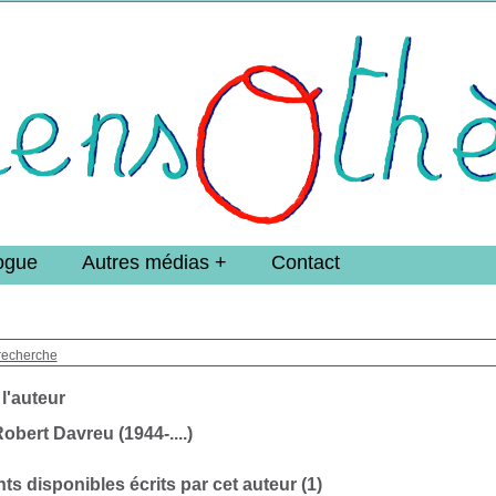
e DoucheFLUX Bibliotheek -->
ogue
Autres médias
Contact
recherche
 l'auteur
obert Davreu (1944-....)
s disponibles écrits par cet auteur (
1
)