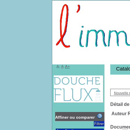
Bibliothèqu
A-
A
A+
Catal
Nouvelle 
Détail de
Auteur R
Affiner ou comparer
Document