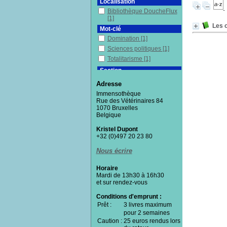
Localisation
Bibliothèque DoucheFlux
[1]
Les o
Mot-clé
Domination
[1]
Sciences politiques
[1]
Totalitarisme
[1]
Section
Documentaires
[1]
Adresse
Immensothèque
Rue des Vétérinaires 84
1070 Bruxelles
Belgique
Kristel Dupont
+32 (0)497 20 23 80
Nous écrire
Horaire
Mardi de 13h30 à 16h30
et sur rendez-vous
Conditions d'emprunt :
Prêt :
3 livres maximum
pour 2 semaines
Caution :
25 euros rendus lors