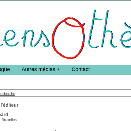
e DoucheFLUX Bibliotheek -->
ogue
Autres médias
Contact
recherche
 l'éditeur
ard
Bruxelles