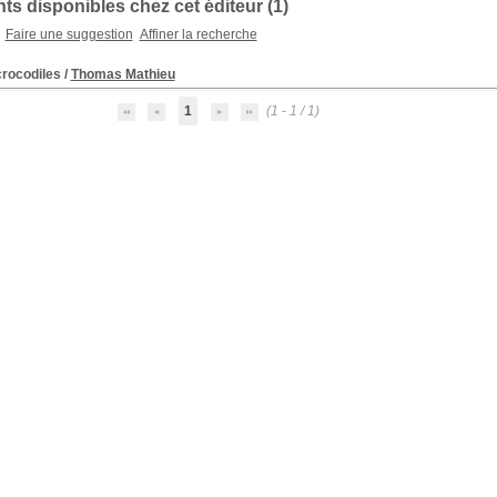
s disponibles chez cet éditeur (
1
)
Faire une suggestion
Affiner la recherche
crocodiles
/
Thomas Mathieu
1
(1 - 1 / 1)