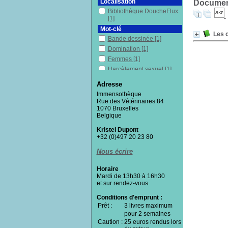
Localisation
Document
Bibliothèque DoucheFlux
[1]
Mot-clé
Les 
Bande dessinée
[1]
Domination
[1]
Femmes
[1]
Harcèlement sexuel
[1]
Relations humaines
[1]
Adresse
Rôle selon le sexe
[1]
Immensothèque
Sexisme
[1]
Rue des Vétérinaires 84
1070 Bruxelles
Témoignage
[1]
Belgique
Section
Kristel Dupont
Fictions
[1]
+32 (0)497 20 23 80
Nous écrire
Horaire
Mardi de 13h30 à 16h30
et sur rendez-vous
Conditions d'emprunt :
Prêt :
3 livres maximum
pour 2 semaines
Caution :
25 euros rendus lors