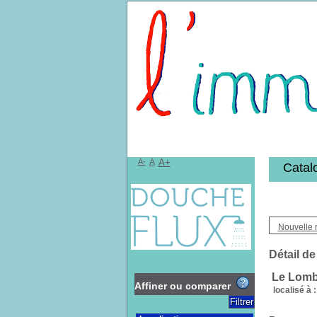
Bibliothèqu
A-
A
A+
Catal
Nouvelle 
Détail de
Le Lomb
Affiner ou comparer
localisé à :