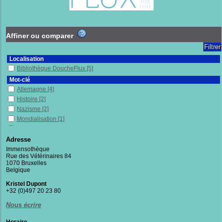
Affiner ou comparer
Localisation
Bibliothèque DoucheFlux
[5]
Mot-clé
Allemagne
[4]
Histoire
[2]
Nazisme
[2]
Mondialisation
[1]
Travailleurs pauvres
[1]
Transphobie
[1]
Adresse
Sexisme
[1]
Immensothèque
Rue des Vétérinaires 84
Sciences Politiques
[1]
1070 Bruxelles
Résistance politique
[1]
Belgique
Racisme
[1]
Kristel Dupont
Propriété privée
[1]
+32 (0)497 20 23 80
Politique et gouvernement
[1]
Nous écrire
Philosophie
[1]
Pauvreté
[1]