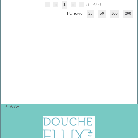
1
(1 - 4 / 4)
Par page :
25
50
100
200
A-
A
A+