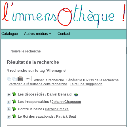
Bibliothèque DoucheFLUX Bibliotheek -->
Catalogue
Autres médias
Contact
Nouvelle recherche
Résultat de la recherche
4
recherche sur le tag
'Allemagne'
Affiner la recherche
Générer le flux rss de la recherche
Partager le résultat de cette recherche
Faire une suggestion
Les dépossédés
/
Daniel Bensaïd
Les irresponsables
/
Johann Chapoutot
Contre la haine
/
Carolin Emcke
Le Roi des vagabonds
/
Patrick Spät