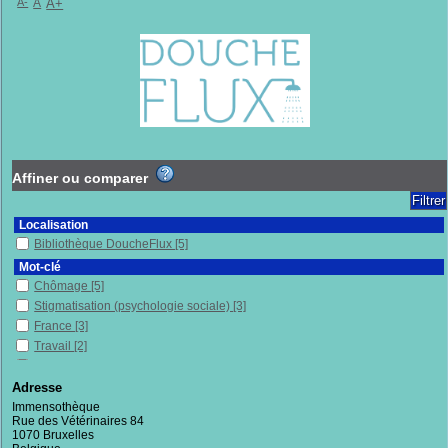
A-
A
A+
Affiner ou comparer
Localisation
Bibliothèque DoucheFlux
[5]
Mot-clé
Chômage
[5]
Stigmatisation (psychologie sociale)
[3]
France
[3]
Travail
[2]
Préjugés
[2]
Politique publique
[2]
Adresse
Pauvreté
[2]
Immensothèque
Rue des Vétérinaires 84
Libéralisme économique
[1]
1070 Bruxelles
Sociologie
[1]