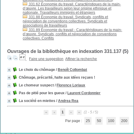
331.62 Économie du travail. Caractéristiques de la main-
d’œuvre. Les travailleurs selon leur origine ethnique et
nationale. Travailleurs immigrés et étrangers
331.88 Économie du travail. Syndicats, conflits et
négociation de conventions collectives. Syndicats et
associations de travailleurs
331.89 Économie du travail - Caractéristiques de la main-
d’œuvre. Syndicats, conflits et négociation de conventions
collectives. Conflits
Ouvrages de la bibliothèque en indexation 331.137 (
5
)
Faire une suggestion
Affiner la recherche
Le choix du chômage
/
Benoît Collombat
Chômage, précarité, halte aux idées reçues !
Le chomeur suspect
/
Florence Loriaux
Pas de pitié pour les gueux
/
Laurent Cordonnier
La société en miettes
/
Andrea Rea
1
(1 - 5 / 5)
Par page :
25
50
100
200