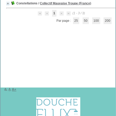
Constellations
/
Collectif Mauvaise Troupe (France)
1
(1 - 3 / 3)
Par page :
25
50
100
200
A-
A
A+