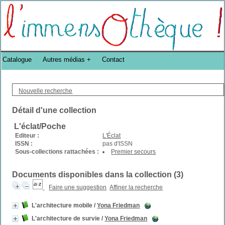
Bibliothèque DoucheFLUX Bibliotheek -->
Catalogue
Autres médias
Contact
Nouvelle recherche
Détail d'une collection
L'éclat/Poche
Editeur :
L'Éclat
ISSN :
pas d'ISSN
Sous-collections rattachées :
Premier secours
Documents disponibles dans la collection (
3
)
Faire une suggestion
Affiner la recherche
L'architecture mobile
/
Yona Friedman
L'architecture de survie
/
Yona Friedman