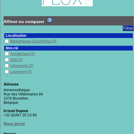
Affiner ou comparer
Localisation
Bibliothèque DoucheFlux
[3]
Mot-clé
Architecture
[2]
ZAD
[2]
Urbanisme
[2]
Logement
[2]
Habitats alternatifs
[2]
Dimension sociale
[2]
Adresse
France
[1]
Immensothèque
Rue des Vétérinaires 84
Habitat
[1]
1070 Bruxelles
Dimension environnementale
[1]
Belgique
Bidonvilles
[1]
Kristel Dupont
Lutte
[1]
+32 (0)497 20 23 80
Lutte contre la pauvreté
[1]
Nous écrire
Mouvements sociaux
[1]
Pauvres en milieu urbain
[1]