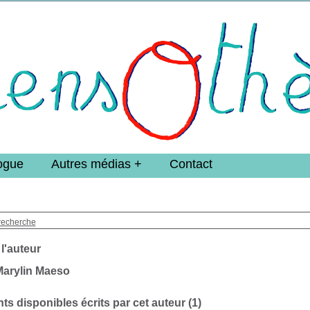
e DoucheFLUX Bibliotheek -->
ogue
Autres médias
Contact
recherche
 l'auteur
Marylin Maeso
s disponibles écrits par cet auteur (
1
)