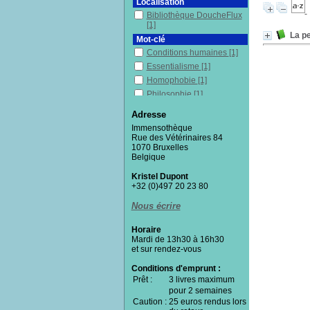
Localisation
Bibliothèque DoucheFlux
[1]
La pe
Mot-clé
Conditions humaines
[1]
Essentialisme
[1]
Homophobie
[1]
Philosophie
[1]
Racisme
[1]
Adresse
Section
Immensothèque
Documentaires
[1]
Rue des Vétérinaires 84
1070 Bruxelles
Belgique
Kristel Dupont
+32 (0)497 20 23 80
Nous écrire
Horaire
Mardi de 13h30 à 16h30
et sur rendez-vous
Conditions d'emprunt :
Prêt :
3 livres maximum
pour 2 semaines
Caution :
25 euros rendus lors