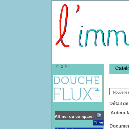
Bibliothèqu
A-
A
A+
Catal
Nouvelle 
Détail de
Auteur 
Affiner ou comparer
Document