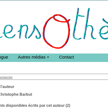
e DoucheFLUX Bibliotheek -->
ogue
Autres médias
Contact
recherche
 l'auteur
Christophe Barbut
s disponibles écrits par cet auteur (
2
)