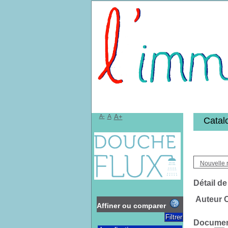
Bibliothèqu
A-
A
A+
Catal
Nouvelle 
Détail de
Auteur 
Affiner ou comparer
Document