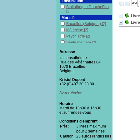
Localisation
Bibliothèque DoucheFlux
[2]
Livre
Mot-clé
Livre
Bruxelles (Belgique)
[2]
Médecine
[2]
Psychiatrie
[2]
Santé mentale
[2]
Témoignage
[2]
Adresse
Section
Immensothèque
Documentaires
[2]
Rue des Vétérinaires 84
1070 Bruxelles
Belgique
Kristel Dupont
+32 (0)497 20 23 80
Nous écrire
Horaire
Mardi de 13h30 à 16h30
et sur rendez-vous
Conditions d'emprunt :
Prêt :
3 livres maximum
pour 2 semaines
Caution :
25 euros rendus lors