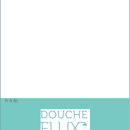
A-
A
A+