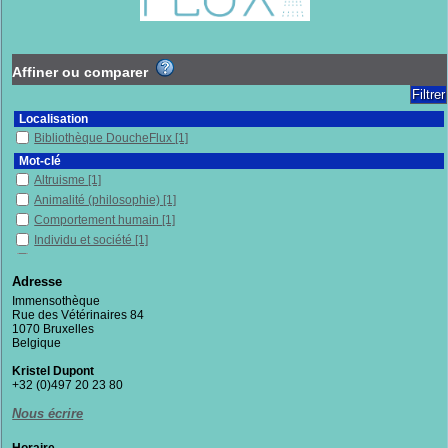
Affiner ou comparer
Localisation
Bibliothèque DoucheFlux
[1]
Mot-clé
Altruisme
[1]
Animalité (philosophie)
[1]
Comportement humain
[1]
Individu et société
[1]
Inégalités sociales
[1]
Solidarité
[1]
Adresse
Immensothèque
Section
Rue des Vétérinaires 84
Documentaires
[1]
1070 Bruxelles
Belgique
Kristel Dupont
+32 (0)497 20 23 80
Nous écrire