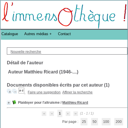
Bibliothèque DoucheFLUX Bibliotheek -->
Catalogue
Autres médias
Contact
Nouvelle recherche
Détail de l'auteur
Auteur Matthieu Ricard (1946-....)
Documents disponibles écrits par cet auteur (
1
)
Faire une suggestion
Affiner la recherche
Plaidoyer pour l'altruisme
/
Matthieu Ricard
1
(1 - 1 / 1)
Par page :
25
50
100
200