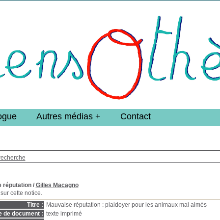
e DoucheFLUX Bibliotheek -->
ogue
Autres médias
Contact
recherche
 réputation
/
Gilles Macagno
sur cette notice.
Titre :
Mauvaise réputation : plaidoyer pour les animaux mal aimés
e de document :
texte imprimé