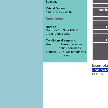
Belgique
Kristel Dupont
Année 
+32 (0)497 20 23 80
Nous écrire
Horaire
I
Mardi de 13h30 à 16h30
et sur rendez-vous
I
Conditions d'emprunt :
Prêt :
3 livres maximum
pour 2 semaines
Caution :
25 euros rendus lors
du retour
Exemplai
Code-barre
DFX00553