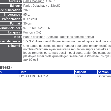
Auteurs :
Gilles Macagno
, Auteur
Editeur :
Paris : Delachaux et Niestlé
de publication :
2022
Importance :
95 p.
Présentation :
ill .en coul.
Format :
30 cm
SBN/ISSN/EAN :
978-2-603-02821-6
Langues :
Français (
fre
)
Tags :
Bande dessinée
Animaux
Relations homme-animal
ndex. décimale :
179.3
Philosophie - Ethique. Autres normes éthiques : Attitude e
Résumé :
Une bande dessinée pleine d'humour pour faire tomber les idées
nombre d'animaux ayant mauvaise réputation auprès des êtres hum
loups, renards, ours, mais aussi moustiques, araignées et autres
plaidoyer aussi drôle qu'intelligent mené par le Professeur Noya
aux bêtes !
res(1)
s
Cote
Support
Section
FIC BD 179.3 MAC M
Livre
Document