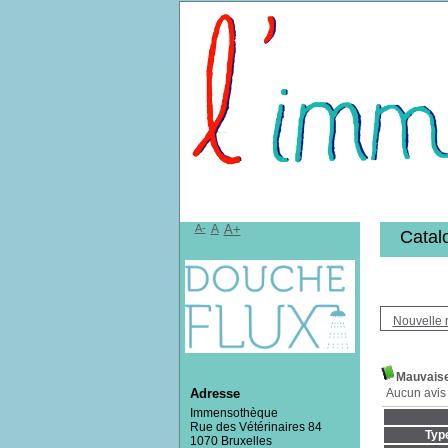
Bibliothèqu
A-
A
A+
Catal
Nouvelle 
Mauvaise
Aucun avis 
Adresse
Immensothèque
Rue des Vétérinaires 84
Typ
1070 Bruxelles