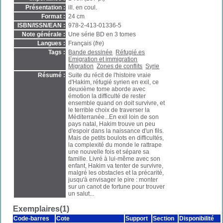
Présentation :
ill. en coul.
Format :
24 cm
ISBN/ISSN/EAN :
978-2-413-01336-5
Note générale :
Une série BD en 3 tomes
Langues :
Français (
fre
)
Tags :
Bande dessinée
Réfugié.es
Emigration et immigration
Migration
Zones de conflits
Syrie
Résumé :
Suite du récit de l'histoire vraie
d'Hakim, réfugié syrien en exil, ce
deuxième tome aborde avec
émotion la difficulté de rester
ensemble quand on doit survivre, et
le terrible choix de traverser la
Méditerranée...En exil loin de son
pays natal, Hakim trouve un peu
d'espoir dans la naissance d'un fils.
Mais de petits boulots en difficultés,
la complexité du monde le rattrape
une nouvelle fois et sépare sa
famille. Livré à lui-même avec son
enfant, Hakim va tenter de survivre,
malgré les obstacles et la précarité,
jusqu'à envisager le pire : monter
sur un canot de fortune pour trouver
un salut...
Exemplaires(1)
Code-barres
Cote
Support
Section
Disponibilité