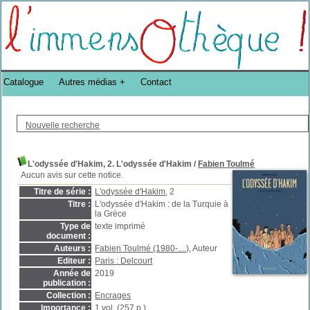
Bibliothèque DoucheFLUX Bibliotheek -->
Catalogue
Autres médias
Contact
Nouvelle recherche
L'odyssée d'Hakim, 2. L'odyssée d'Hakim
/
Fabien Toulmé
Aucun avis sur cette notice.
Titre de série :
L'odyssée d'Hakim
, 2
Titre :
L'odyssée d'Hakim : de la Turquie à
la Grèce
Type de
texte imprimé
document :
Auteurs :
Fabien Toulmé (1980-....)
, Auteur
Editeur :
Paris : Delcourt
Année de
2019
publication :
Collection :
Encrages
Importance :
1 vol. (257 p.)