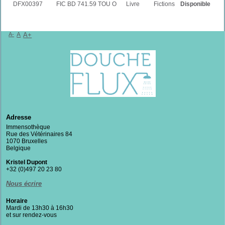
DFX00397
FIC BD 741.59 TOU O
Livre
Fictions
Disponible
A-
A
A+
Adresse
Immensothèque
Rue des Vétérinaires 84
1070 Bruxelles
Belgique
Kristel Dupont
+32 (0)497 20 23 80
Nous écrire
Horaire
Mardi de 13h30 à 16h30
et sur rendez-vous