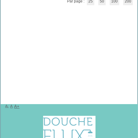
Par page :
25
50
100
200
A-
A
A+