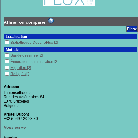
Affiner ou comparer
Localisation
Bibliothèque DoucheFlux
[2]
Mot-clé
Bande dessinée
[2]
Émigration et immigration
[2]
Migration
[2]
Réfugiés
[2]
Syrie
[2]
Zones de conflits
[2]
Adresse
Immensothèque
Section
Rue des Vétérinaires 84
Fictions
[2]
1070 Bruxelles
Belgique
Kristel Dupont
+32 (0)497 20 23 80
Nous écrire