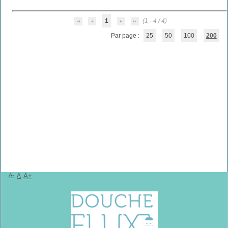
1
(1 - 4 / 4)
Par page :
25
50
100
200
A-
A
A+