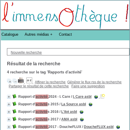
Bibliothèque DoucheFLUX Bibliotheek -->
Catalogue
Autres médias
Contact
Nouvelle recherche
Résultat de la recherche
4
recherche sur le tag
'Rapports d'activité'
Affiner la recherche
Générer le flux rss de la recherche
Partager le résultat de cette recherche
Faire une suggestion
Rapport d'
activité
2024 - I. Care
/
I. Care asbl
Rapport d'
activité
s 2015
/
La Source asbl
Rapport d'
activité
s 2016
/
L'ilot asbl
Rapport d'
activité
s 2017
/
AMA asbl
Rapport d'
activité
2017 - DoucheFLUX
/
DoucheFLUX asbl