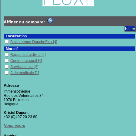
Affiner ou comparer
Localisation
Bibliothèque DoucheFlux
[4]
Mot-clé
Rapports d'activité
[5]
Centre d'accueil
[4]
Service social
[2]
Aide médicale
[1]
Aide psycho-sociale
[1]
Belgique
[1]
Adresse
Bruxelles (Belgique)
[1]
Immensothèque
Rue des Vétérinaires 84
Détenus
[1]
1070 Bruxelles
Immenses
[1]
Belgique
Prison
[1]
Kristel Dupont
Sans-chez-soi
[1]
+32 (0)497 20 23 80
Section
Nous écrire
Rapports d'activité
[4]