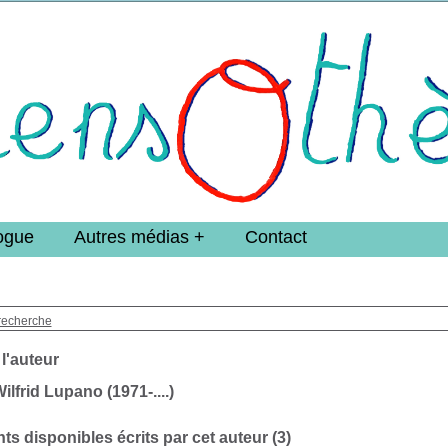
e DoucheFLUX Bibliotheek -->
ogue
Autres médias
Contact
recherche
 l'auteur
ilfrid Lupano (1971-....)
s disponibles écrits par cet auteur (
3
)