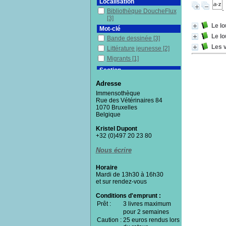
Localisation
Bibliothèque DoucheFlux
[3]
Le lo
Mot-clé
Le lo
Bande dessinée
[3]
Les v
Littérature jeunesse
[2]
Migrants
[1]
Section
Documentaires
[1]
Adresse
Fictions
[2]
Immensothèque
Rue des Vétérinaires 84
1070 Bruxelles
Belgique
Kristel Dupont
+32 (0)497 20 23 80
Nous écrire
Horaire
Mardi de 13h30 à 16h30
et sur rendez-vous
Conditions d'emprunt :
Prêt :
3 livres maximum
pour 2 semaines
Caution :
25 euros rendus lors