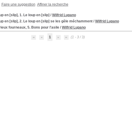
Faire une suggestion
Affiner la recherche
up en [slip], 1. Le loup en [slip]
/
Wilfrid Lupano
up en [slip], 2. Le loup en [slip] se les gèle méchamment
/
Wilfrid Lupano
ieux fourneaux, 5. Bons pour l'asile
/
Wilfrid Lupano
1
(1 - 3 / 3)