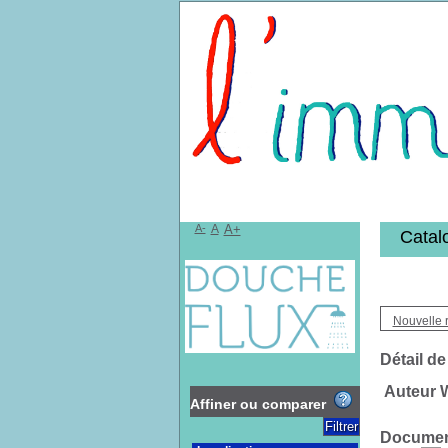
Bibliothèqu
A-
A
A+
Catal
Nouvelle 
Détail de
Auteur W
Affiner ou comparer
Document