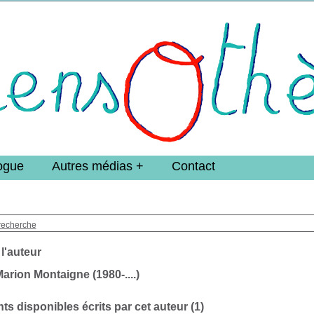
e DoucheFLUX Bibliotheek -->
ogue
Autres médias
Contact
recherche
 l'auteur
arion Montaigne (1980-....)
s disponibles écrits par cet auteur (
1
)