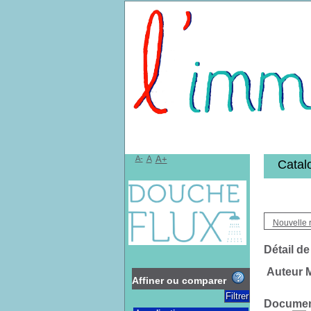
Bibliothèqu
A-
A
A+
Catal
Nouvelle 
Détail de
Auteur M
Affiner ou comparer
Document