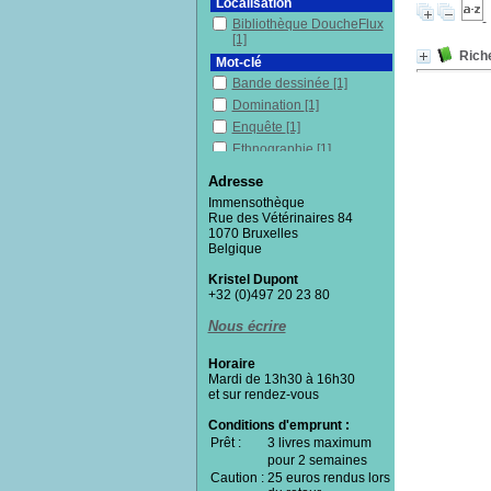
Localisation
Bibliothèque DoucheFlux
[1]
Rich
Mot-clé
Bande dessinée
[1]
Domination
[1]
Enquête
[1]
Ethnographie
[1]
France
[1]
Adresse
Humour
[1]
Immensothèque
Riches
[1]
Rue des Vétérinaires 84
1070 Bruxelles
Sociologie
[1]
Belgique
Section
Kristel Dupont
Fictions
[1]
+32 (0)497 20 23 80
Nous écrire
Horaire
Mardi de 13h30 à 16h30
et sur rendez-vous
Conditions d'emprunt :
Prêt :
3 livres maximum
pour 2 semaines
Caution :
25 euros rendus lors