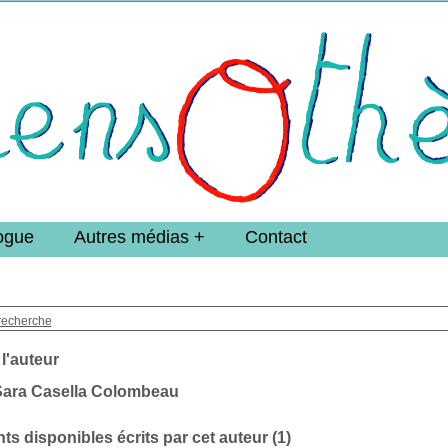
e DoucheFLUX Bibliotheek -->
ogue
Autres médias
Contact
recherche
 l'auteur
Sara Casella Colombeau
s disponibles écrits par cet auteur (
1
)