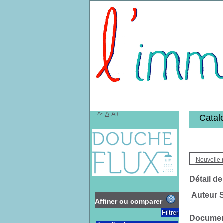
Bibliothèqu
A-
A
A+
Catal
Nouvelle 
Détail de
Auteur 
Affiner ou comparer
Document