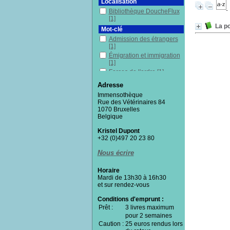
Localisation
Bibliothèque DoucheFlux
[1]
La po
Mot-clé
Admission des étrangers
[1]
Émigration et immigration
[1]
Forces de l'ordre
[1]
Pays de l'Union
Adresse
européenne
[1]
Immensothèque
Politique publique
[1]
Rue des Vétérinaires 84
1070 Bruxelles
Section
Belgique
Documentaires
[1]
Kristel Dupont
+32 (0)497 20 23 80
Nous écrire
Horaire
Mardi de 13h30 à 16h30
et sur rendez-vous
Conditions d'emprunt :
Prêt :
3 livres maximum
pour 2 semaines
Caution :
25 euros rendus lors