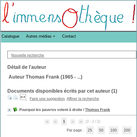
Bibliothèque DoucheFLUX Bibliotheek -->
Catalogue
Autres médias
Contact
Nouvelle recherche
Détail de l'auteur
Auteur Thomas Frank (1965 - ...)
Documents disponibles écrits par cet auteur (
1
)
Faire une suggestion
Affiner la recherche
Pourquoi les pauvres votent à droite
/
Thomas Frank
1
(1 - 1 / 1)
Par page :
25
50
100
200