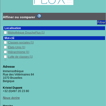
Affiner ou comparer
Localisation
Bibliothèque DoucheFlux
[1]
Mot-clé
Classes sociales
[1]
États-Unis
[1]
Hiérarchisme
[1]
Lutte de classes
[1]
Pauvres
[1]
Politique économique
[1]
Adresse
Populisme
[1]
Immensothèque
Rue des Vétérinaires 84
Section
1070 Bruxelles
Documentaires
[1]
Belgique
Kristel Dupont
+32 (0)497 20 23 80
Nous écrire