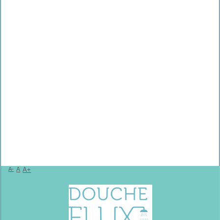
A-
A
A+