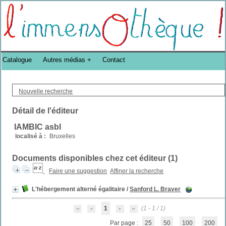
Bibliothèque DoucheFLUX Bibliotheek -->
Catalogue
Autres médias
Contact
Nouvelle recherche
Détail de l'éditeur
IAMBIC asbl
localisé à :
Bruxelles
Documents disponibles chez cet éditeur (
1
)
Faire une suggestion
Affiner la recherche
L'hébergement alterné égalitaire
/
Sanford L. Braver
1
(1 - 1 / 1)
Par page :
25
50
100
200