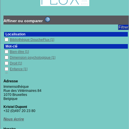
Affiner ou comparer
Localisation
Bibliothèque DoucheFlux
[1]
Mot-clé
Bien-être
[1]
Dimension psychologique
[1]
Droit
[1]
Enfance
[1]
Hébergement
[1]
Rôle selon le sexe
[1]
Adresse
Santé mentale
[1]
Immensothèque
Rue des Vétérinaires 84
Soins de santé
[1]
1070 Bruxelles
Belgique
Section
Documentaires
[1]
Kristel Dupont
+32 (0)497 20 23 80
Nous écrire