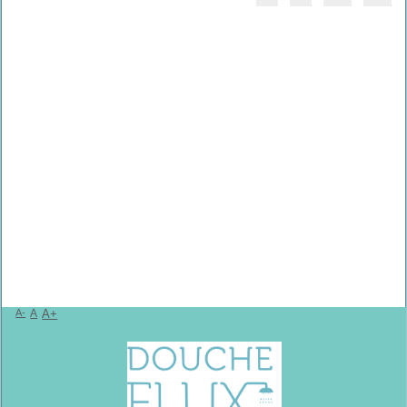
A-
A
A+