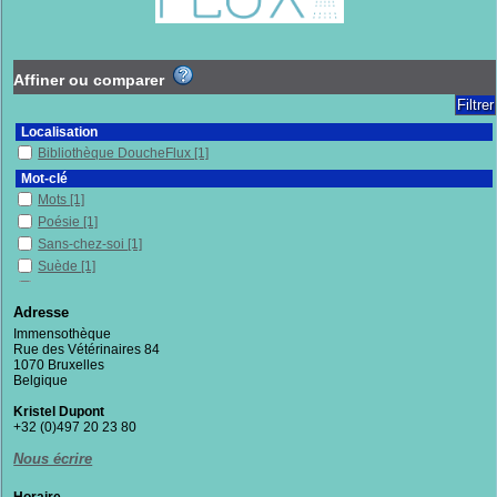
Affiner ou comparer
Localisation
Bibliothèque DoucheFlux
[1]
Mot-clé
Mots
[1]
Poésie
[1]
Sans-chez-soi
[1]
Suède
[1]
Villes
[1]
Adresse
Section
Immensothèque
Fictions
[1]
Rue des Vétérinaires 84
1070 Bruxelles
Belgique
Kristel Dupont
+32 (0)497 20 23 80
Nous écrire