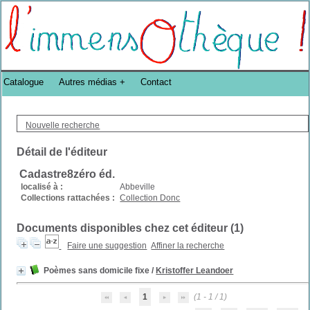
Bibliothèque DoucheFLUX Bibliotheek -->
Catalogue
Autres médias
Contact
Nouvelle recherche
Détail de l'éditeur
Cadastre8zéro éd.
localisé à :
Abbeville
Collections rattachées :
Collection Donc
Documents disponibles chez cet éditeur (
1
)
Faire une suggestion
Affiner la recherche
Poèmes sans domicile fixe
/
Kristoffer Leandoer
1
(1 - 1 / 1)