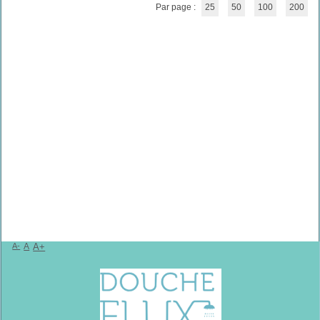
Par page :
25
50
100
200
A-
A
A+