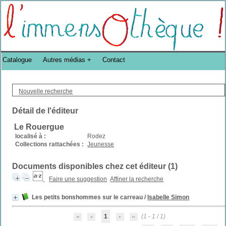
Bibliothèque DoucheFLUX Bibliotheek -->
Catalogue
Autres médias
Contact
Nouvelle recherche
Détail de l'éditeur
Le Rouergue
localisé à :
Rodez
Collections rattachées :
Jeunesse
Documents disponibles chez cet éditeur (
1
)
Faire une suggestion
Affiner la recherche
Les petits bonshommes sur le carreau
/
Isabelle Simon
1
(1 - 1 / 1)