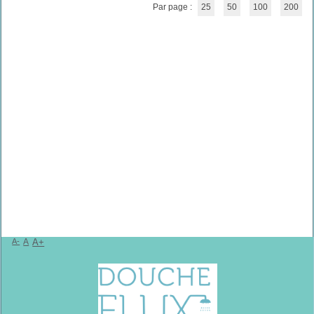
Par page :
25
50
100
200
A-
A
A+