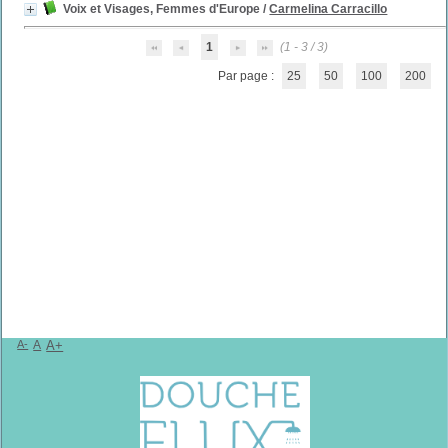
Voix et Visages, Femmes d'Europe
/
Carmelina Carracillo
1
(1 - 3 / 3)
Par page :
25
50
100
200
A-
A
A+