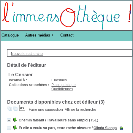
Bibliothèque DoucheFLUX Bibliotheek -->
Catalogue
Autres médias
Contact
Nouvelle recherche
Détail de l'éditeur
Le Cerisier
localisé à :
Cuesmes
Collections rattachées :
Place publique
Quotidiennes
Documents disponibles chez cet éditeur (
3
)
Faire une suggestion
Affiner la recherche
Chemin faisant
/
Travailleurs sans emploi (TSE)
Et elle a voulu sa part, cette roche obscure
/
Olinda Slongo