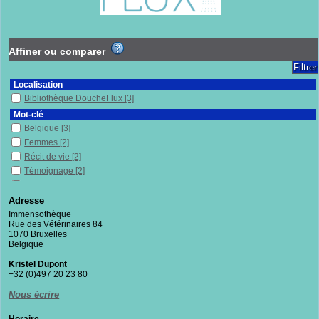
Affiner ou comparer
Localisation
Bibliothèque DoucheFlux
[3]
Mot-clé
Belgique
[3]
Femmes
[2]
Récit de vie
[2]
Témoignage
[2]
autobiographie
[1]
Biographie
[1]
Adresse
Chômage
[1]
Immensothèque
Rue des Vétérinaires 84
Émigration et immigration
[1]
1070 Bruxelles
Exclusion sociale
[1]
Belgique
France
[1]
Kristel Dupont
Luxembourg
[1]
+32 (0)497 20 23 80
Pays de l'Union européenne
[1]
Nous écrire
Précarité
[1]
Suède
[1]