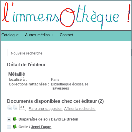
Bibliothèque DoucheFLUX Bibliotheek -->
Catalogue
Autres médias
Contact
Nouvelle recherche
Détail de l'éditeur
Métailié
localisé à :
Paris
Collections rattachées :
Bibliothèque écossaise
Traversées
Documents disponibles chez cet éditeur (
2
)
Faire une suggestion
Affiner la recherche
Disparaître de soi
/
David Le Breton
Ootlin
/
Jenni Fagan