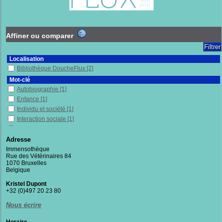
Affiner ou comparer
Localisation
Bibliothèque DoucheFlux
[2]
Mot-clé
Autobiographie
[1]
Enfance
[1]
Individu et société
[1]
Interaction sociale
[1]
Maisons d'enfants (aide sociale)
[1]
Psychologie
[1]
Adresse
Récit de vie
[1]
Immensothèque
Rue des Vétérinaires 84
Service social
[1]
1070 Bruxelles
Belgique
Section
Documentaires
[1]
Kristel Dupont
Fictions
[1]
+32 (0)497 20 23 80
Nous écrire