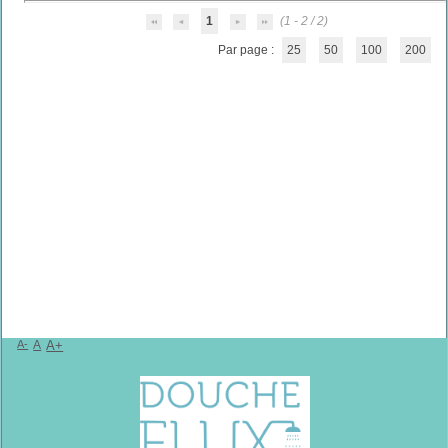
1
(1 - 2 / 2)
Par page :
25
50
100
200
A-
A
A+