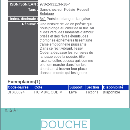
ISBN/ISSN/EAN :
978-2-931134-18-4
Tags :
Sans-chez-soi
Poésie
Recueil
Belgique
Index. décimale :
841
Poésie de langue française
Résumé :
Une histoire de vie en poésie qui
nous plonge au cœur de la rue. Au
fil des vers, des moments d’amour
brisés et des rêves éteints, des
triomphes éphémères tissent une
trame émotionnelle puissante.
Dans ce récit vibrant, Tessy
Oudèna dépasse les frontières du
langage et de la poésie. Elle
raconte celles et ceux qui, comme
elle, ont marché dans l’ombre,
cherchant à trouver leur place
dans un monde qui les ignore.
Exemplaires(1)
Code-barres
Cote
Support
Section
Disponibilité
DFX00694
FIC P 841 OUD M
Livre
Fictions
Disponible
A-
A
A+