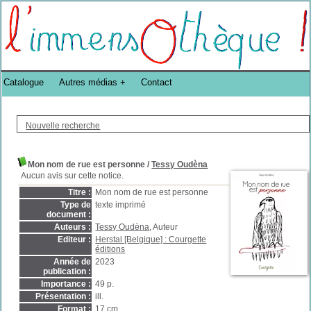
Bibliothèque DoucheFLUX Bibliotheek -->
Catalogue
Autres médias
Contact
Nouvelle recherche
Mon nom de rue est personne
/
Tessy Oudèna
Aucun avis sur cette notice.
Titre :
Mon nom de rue est personne
Type de
texte imprimé
document :
Auteurs :
Tessy Oudèna
, Auteur
Editeur :
Herstal [Belgique] : Courgette
éditions
Année de
2023
publication :
Importance :
49 p.
Présentation :
ill.
Format :
17 cm