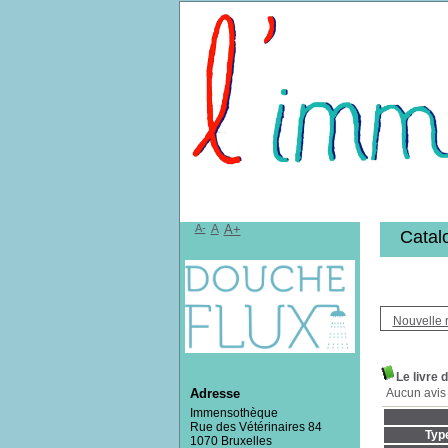
Bibliothèqu
A-
A
A+
Catal
Nouvelle 
Le livre 
Aucun avis 
Adresse
Immensothèque
Rue des Vétérinaires 84
Typ
1070 Bruxelles