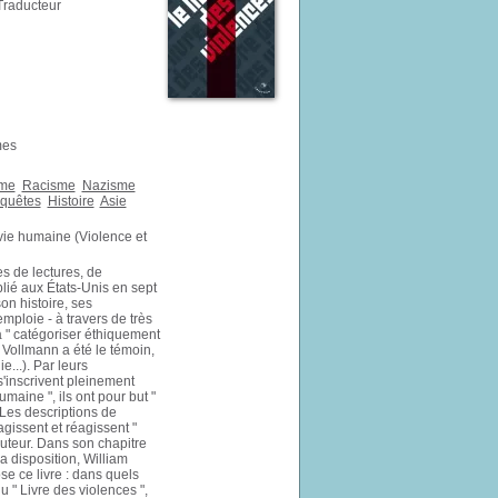
 Traducteur
mes
sme
Racisme
Nazisme
quêtes
Histoire
Asie
vie humaine (Violence et
s de lectures, de
blié aux États-Unis en sept
on histoire, ses
emploie - à travers de très
 " catégoriser éthiquement
 Vollmann a été le témoin,
...). Par leurs
s'inscrivent pleinement
maine ", ils ont pour but "
 Les descriptions de
gissent et réagissent "
auteur. Dans son chapitre
sa disposition, William
e ce livre : dans quels
du " Livre des violences ",