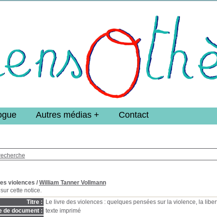
e DoucheFLUX Bibliotheek -->
ogue
Autres médias
Contact
recherche
des violences
/
William Tanner Vollmann
sur cette notice.
Titre :
Le livre des violences : quelques pensées sur la violence, la libe
e de document :
texte imprimé