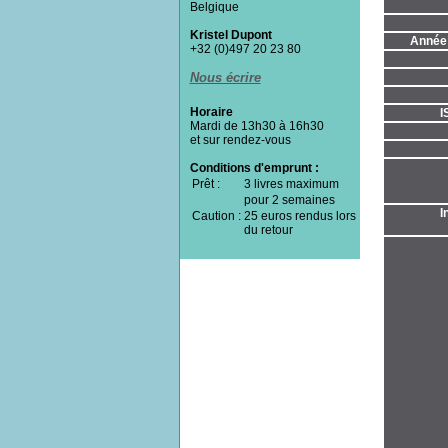
Belgique
Kristel Dupont
Année 
+32 (0)497 20 23 80
Nous écrire
Horaire
I
Mardi de 13h30 à 16h30
et sur rendez-vous
Conditions d'emprunt :
Prêt :
3 livres maximum
pour 2 semaines
I
Caution :
25 euros rendus lors
du retour