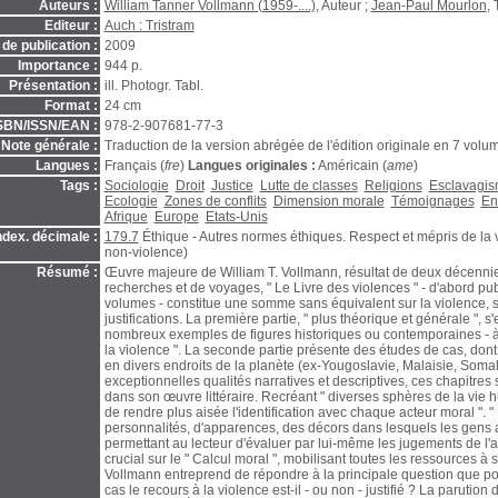
Auteurs :
William Tanner Vollmann (1959-....)
, Auteur ;
Jean-Paul Mourlon
,
Editeur :
Auch : Tristram
de publication :
2009
Importance :
944 p.
Présentation :
ill. Photogr. Tabl.
Format :
24 cm
SBN/ISSN/EAN :
978-2-907681-77-3
Note générale :
Traduction de la version abrégée de l'édition originale en 7 volu
Langues :
Français (
fre
)
Langues originales :
Américain (
ame
)
Tags :
Sociologie
Droit
Justice
Lutte de classes
Religions
Esclavagi
Ecologie
Zones de conflits
Dimension morale
Témoignages
En
Afrique
Europe
Etats-Unis
ndex. décimale :
179.7
Éthique - Autres normes éthiques. Respect et mépris de la 
non-violence)
Résumé :
Œuvre majeure de William T. Vollmann, résultat de deux décennie
recherches et de voyages, " Le Livre des violences " - d'abord pu
volumes - constitue une somme sans équivalent sur la violence, s
justifications. La première partie, " plus théorique et générale ", s'
nombreux exemples de figures historiques ou contemporaines - à
la violence ". La seconde partie présente des études de cas, dont
en divers endroits de la planète (ex-Yougoslavie, Malaisie, Somalie
exceptionnelles qualités narratives et descriptives, ces chapitres 
dans son œuvre littéraire. Recréant " diverses sphères de la vie hu
de rendre plus aisée l'identification avec chaque acteur moral ". "
personnalités, d'apparences, des décors dans lesquels les gens a
permettant au lecteur d'évaluer par lui-même les jugements de l'
crucial sur le " Calcul moral ", mobilisant toutes les ressources à 
Vollmann entreprend de répondre à la principale question que pos
cas le recours à la violence est-il - ou non - justifié ? La parution 