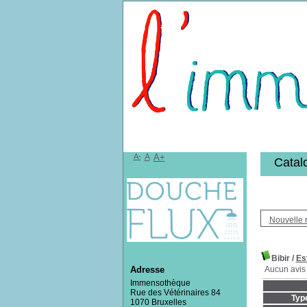
Bibliothèqu
A-
A
A+
Catal
Nouvelle 
Bibir
/
Es
Aucun avis 
Adresse
Immensothèque
Rue des Vétérinaires 84
Typ
1070 Bruxelles