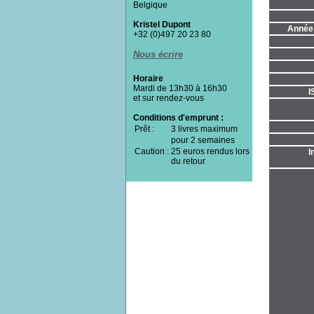
Belgique
Kristel Dupont
Année 
+32 (0)497 20 23 80
Nous écrire
Horaire
Mardi de 13h30 à 16h30
I
et sur rendez-vous
Conditions d'emprunt :
Prêt :
3 livres maximum
pour 2 semaines
Caution :
25 euros rendus lors
I
du retour