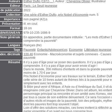
Auteurs :
Esther Duflo (1972-....)
, Auteur ;
Cheyenne Olivier
, Illustrateur
Editeur :
Paris : Le Seuil jeunesse
de publication :
2022
Collection :
Une série d'Esther Duflo, prix Nobel d'économie
num. 5
Importance :
non paginé [42] p.
Présentation :
ill. en coul.
Format :
18 cm
SBN/ISSN/EAN :
979-10-235-1686-9
Note générale :
En appendice, partie documentaire intitulée : "Les mots d'Esther 
comprendre la pauvreté"
Langues :
Français (
fre
)
Tags :
Pauvreté
Enfants/Adolescent.es
Economie
Littérature jeunesse
ndex. décimale :
339.46
Economie - Macroéconomie et sujets connexes - Causes et
pauvreté
Résumé :
Il n’y a pas d’âge pour se poser des questions. Il n’y a pas d’âge
comprendre. Il n’y a pas d’âge pour avoir envie d’agir !
Dans le monde, 356 millions d'enfants vit dans la grande pauvreté
moins de 1,70 € par jour.
Prix Nobel d’économie pour ses travaux sur le terrain, Esther Du
cette série de 10 livres autant de thèmes liés à la pauvreté pour e
simplement avec les enfants.
Si Bibir peut venir d’Afrique, d’Asie ou d’Amérique du Sud, il vit d
imaginaire créé par Cheyenne Olivier. Dans cet album, les enfants
personnage principal sa rencontre et son amitié avec Konwu, viei
par tous à cause de son extrême dénuement. Ce sera l'occasion 
d’autres récits et images de la pauvreté, loin des préjugés, mythe
dont les pauvres font trop souvent l’objet.
Loin d’offrir des solutions miracles, ces livres invitent à réfléchir 
parler ensemble d’un sujet qui nous concerne tous.