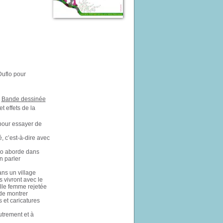
Duflo pour
Bande dessinée
 effets de la
 pour essayer de
, c’est-à-dire avec
flo aborde dans
n parler
ans un village
 vivront avec le
lle femme rejetée
de montrer
s et caricatures
autrement et à