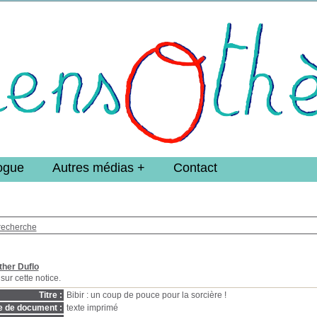
e DoucheFLUX Bibliotheek -->
ogue
Autres médias
Contact
recherche
ther Duflo
sur cette notice.
Titre :
Bibir : un coup de pouce pour la sorcière !
e de document :
texte imprimé