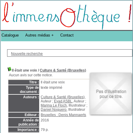
Bibliothèque DoucheFLUX Bibliotheek -->
Catalogue
Autres médias
Contact
Nouvelle recherche
Il était une voix
/
Culture & Santé (Bruxelles)
Aucun avis sur cette notice.
Titre :
Il était une voix
Type de
texte imprimé
document :
Auteurs :
Culture & Santé (Bruxelles)
,
Auteur ;
Eyad ASBL
, Auteur ;
Marina Le Floch
, Illustrateur ;
Daniel Noguero
, Illustrateur
Editeur :
Bruxelles : Denis Mannaerts
Année de
2016
publication :
Importance :
79 p.