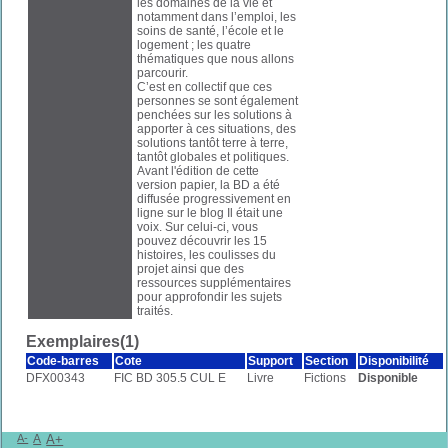
les domaines de la vie et
notamment dans l’emploi, les
soins de santé, l’école et le
logement ; les quatre
thématiques que nous allons
parcourir.
C’est en collectif que ces
personnes se sont également
penchées sur les solutions à
apporter à ces situations, des
solutions tantôt terre à terre,
tantôt globales et politiques.
Avant l'édition de cette
version papier, la BD a été
diffusée progressivement en
ligne sur le blog Il était une
voix. Sur celui-ci, vous
pouvez découvrir les 15
histoires, les coulisses du
projet ainsi que des
ressources supplémentaires
pour approfondir les sujets
traités.
Exemplaires(1)
Code-barres
Cote
Support
Section
Disponibilité
DFX00343
FIC BD 305.5 CUL E
Livre
Fictions
Disponible
A-
A
A+