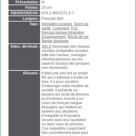
Présentation :
ill.
Format :
25 cm.
ISBN/ISSN/EAN :
978-2-9601571-4-7
Langues :
Français (
fre
)
Tags :
Inégalités sociales
Soins de
santé
Logement
FLE
français langue étrangère
Enseignement
Récits de vie
Bande dessinée
Index. décimale :
305.5
Sociologie des classes
sociales (inégalités sociales,
lutte des classes, ouvrages
interdisciplinaires sur les
aspects sociaux des groupes
non-dominants)
Résumé :
Il était une voix est un projet
BD qui s’adresse à toutes et
tous. Il a pour vocation
d’interroger notre modèle de
société. Il présente en
dessins les récits de femmes
et d’hommes inscrits à un
cours de français langue
étrangère qui mettent en
lumière des situations
d’inégalité et d’injustice
vécues dans leur quotidien
ou dans celui de proches.
Ces inégalités s’expriment
très concrètement dans tous