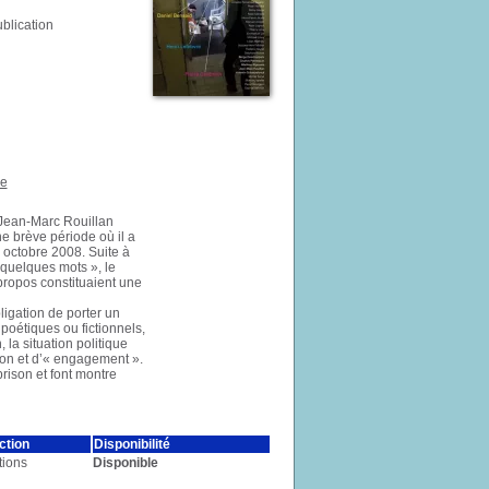
ublication
ie
 Jean-Marc Rouillan
ne brève période où il a
 octobre 2008. Suite à
 quelques mots », le
 propos constituaient une
ligation de porter un
, poétiques ou fictionnels,
 la situation politique
tion et d’« engagement ».
rison et font montre
ction
Disponibilité
tions
Disponible