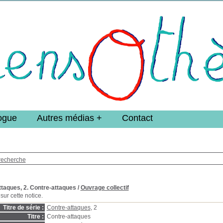
e DoucheFLUX Bibliotheek -->
ogue
Autres médias
Contact
recherche
ttaques, 2. Contre-attaques
/
Ouvrage collectif
sur cette notice.
Titre de série :
Contre-attaques
, 2
Titre :
Contre-attaques