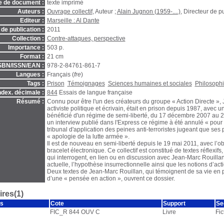
e de document :
texte imprimé
Auteurs :
Ouvrage collectif
, Auteur ;
Alain Jugnon (1959-....)
, Directeur de p
Editeur :
Marseille : Al Dante
de publication :
2011
Collection :
Contre-attaques, perspective
Importance :
503 p.
Format :
21 cm
SBN/ISSN/EAN :
978-2-84761-861-7
Langues :
Français (
fre
)
Tags :
Prison
Témoignages
Sciences humaines et sociales
Philosoph
ndex. décimale :
844
Essais de langue française
Résumé :
Connu pour être l'un des créateurs du groupe « Action Directe »,
activiste politique et écrivain, était en prison depuis 1987, avec u
bénéficié d'un régime de semi-liberté, du 17 décembre 2007 au 2
un interview publié dans l'Express ce régime à été annulé « pour
tribunal d'application des peines anti-terroristes jugeant que ses
« apologie de la lutte armée ».
Il est de nouveau en semi-liberté depuis le 19 mai 2011, avec l’ob
bracelet électronique. Ce collectif est constitué de textes réflexifs
qui interrogent, en lien ou en discussion avec Jean-Marc Rouillan,
actuelle, l’hypothèse insurrectionnelle ainsi que les notions d’ac
Deux textes de Jean-Marc Rouillan, qui témoignent de sa vie en p
d’une « pensée en action », ouvrent ce dossier.
res(1)
s
Cote
Support
Se
FIC_R 844 OUV C
Livre
Fic