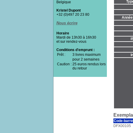
Typ
Belgique
Kristel Dupont
+32 (0)497 20 23 80
Année 
Nous écrire
Horaire
Mardi de 13h30 à 16h30
I
et sur rendez-vous
Conditions d'emprunt :
Prêt :
3 livres maximum
I
pour 2 semaines
Caution :
25 euros rendus lors
du retour
Exemplai
Code-barre
DFX00105