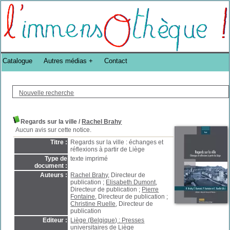
Bibliothèque DoucheFLUX Bibliotheek -->
Catalogue
Autres médias
Contact
Nouvelle recherche
Regards sur la ville
/
Rachel Brahy
Aucun avis sur cette notice.
Titre :
Regards sur la ville : échanges et
réflexions à partir de Liège
Type de
texte imprimé
document :
Auteurs :
Rachel Brahy
, Directeur de
publication ;
Elisabeth Dumont
,
Directeur de publication ;
Pierre
Fontaine
, Directeur de publication ;
Christine Ruelle
, Directeur de
publication
Editeur :
Liège (Belgique) : Presses
universitaires de Liège