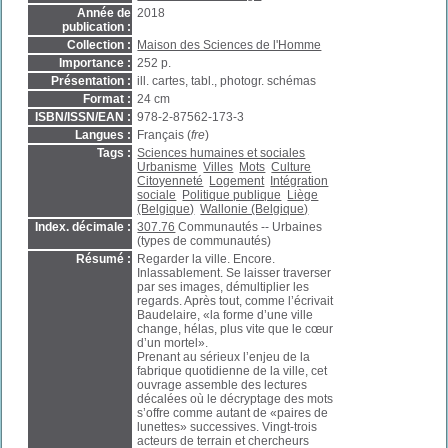
Année de
2018
publication :
Collection :
Maison des Sciences de l'Homme
Importance :
252 p.
Présentation :
ill. cartes, tabl., photogr. schémas
Format :
24 cm
ISBN/ISSN/EAN :
978-2-87562-173-3
Langues :
Français (
fre
)
Tags :
Sciences humaines et sociales
Urbanisme
Villes
Mots
Culture
Citoyenneté
Logement
Intégration
sociale
Politique publique
Liège
(Belgique)
Wallonie (Belgique)
Index. décimale :
307.76
Communautés -- Urbaines
(types de communautés)
Résumé :
Regarder la ville. Encore.
Inlassablement. Se laisser traverser
par ses images, démultiplier les
regards. Après tout, comme l’écrivait
Baudelaire, «la forme d’une ville
change, hélas, plus vite que le cœur
d’un mortel».
Prenant au sérieux l’enjeu de la
fabrique quotidienne de la ville, cet
ouvrage assemble des lectures
décalées où le décryptage des mots
s’offre comme autant de «paires de
lunettes» successives. Vingt-trois
acteurs de terrain et chercheurs