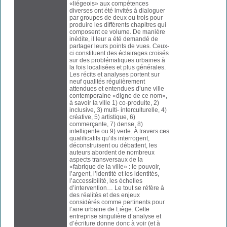
«liégeois» aux compétences
diverses ont été invités à dialoguer
par groupes de deux ou trois pour
produire les différents chapitres qui
composent ce volume. De manière
inédite, il leur a été demandé de
partager leurs points de vues. Ceux-
ci constituent des éclairages croisés
sur des problématiques urbaines à
la fois localisées et plus générales.
Les récits et analyses portent sur
neuf qualités régulièrement
attendues et entendues d’une ville
contemporaine «digne de ce nom»,
à savoir la ville 1) co-produite, 2)
inclusive, 3) multi- interculturelle, 4)
créative, 5) artistique, 6)
commerçante, 7) dense, 8)
intelligente ou 9) verte. À travers ces
qualificatifs qu’ils interrogent,
déconstruisent ou débattent, les
auteurs abordent de nombreux
aspects transversaux de la
«fabrique de la ville» : le pouvoir,
l’argent, l’identité et les identités,
l’accessibilité, les échelles
d’intervention… Le tout se réfère à
des réalités et des enjeux
considérés comme pertinents pour
l’aire urbaine de Liège. Cette
entreprise singulière d’analyse et
d’écriture donne donc à voir (et à