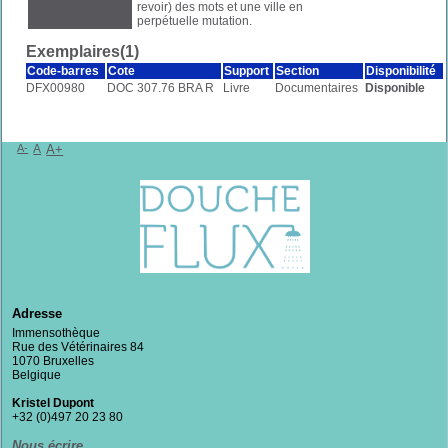
revoir) des mots et une ville en
perpétuelle mutation.
Exemplaires(1)
Code-barres
Cote
Support
Section
Disponibilité
DFX00980
DOC 307.76 BRA R
Livre
Documentaires
Disponible
A-
A
A+
Adresse
Immensothèque
Rue des Vétérinaires 84
1070 Bruxelles
Belgique
Kristel Dupont
+32 (0)497 20 23 80
Nous écrire