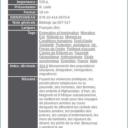
Importance :
520 p.
Présentation :
ill. carte
Format :
18 cm
ISBN/ISSN/EAN :
979-10-414-2670-6
Note générale :
Bibliogr. pp.507-517
Langues :
Français (
fre
)
Tags :
Emigration et immigration
Migration
Exil
Réfugié.es
Migrant.es
Conditions humaines
Droit d'asile
Solidarité
Protection, assistance, etc.
Forces de l'ordre
Politique d'accueil
Camps de Réfugié.es
Pauvreté
Géopolitique
Anthropologie
Etude
sociologique
Enquêtes
France
Italie
Index. décimale :
304.8
Mouvements des populations
(diaspora, émigration, immigration,
migrations)
Résumé :
Fuyant les violences politiques, les
persécutions religieuses ou la
pauvreté, des hommes, des femmes,
des enfants d’Afghanistan, d’Iran, du
Maghreb et d’Afrique subsaharienne,
se mettent en route pour des voyages
de plusieurs années au cours
desquels ils affrontent les rackets des
bandes armées, les brutalités des
polices, les camps d’enfermement, les
murs de barbelés, les rigueurs du
désert, les périls de la mer. Beaucoup
y perdent la vie.