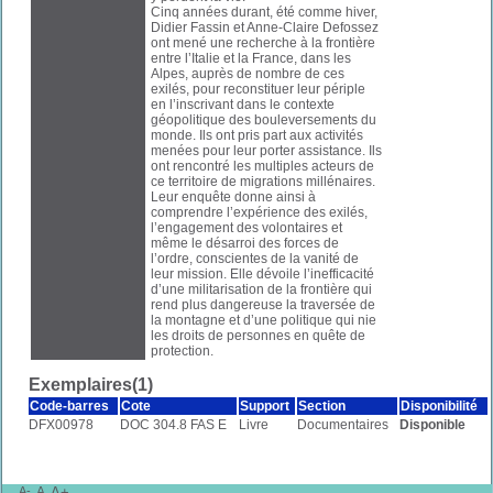
Cinq années durant, été comme hiver,
Didier Fassin et Anne-Claire Defossez
ont mené une recherche à la frontière
entre l’Italie et la France, dans les
Alpes, auprès de nombre de ces
exilés, pour reconstituer leur périple
en l’inscrivant dans le contexte
géopolitique des bouleversements du
monde. Ils ont pris part aux activités
menées pour leur porter assistance. Ils
ont rencontré les multiples acteurs de
ce territoire de migrations millénaires.
Leur enquête donne ainsi à
comprendre l’expérience des exilés,
l’engagement des volontaires et
même le désarroi des forces de
l’ordre, conscientes de la vanité de
leur mission. Elle dévoile l’inefficacité
d’une militarisation de la frontière qui
rend plus dangereuse la traversée de
la montagne et d’une politique qui nie
les droits de personnes en quête de
protection.
Exemplaires(1)
Code-barres
Cote
Support
Section
Disponibilité
DFX00978
DOC 304.8 FAS E
Livre
Documentaires
Disponible
A-
A
A+