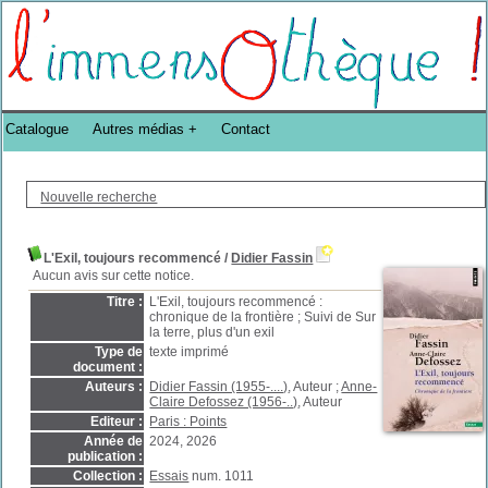
Bibliothèque DoucheFLUX Bibliotheek -->
Catalogue
Autres médias
Contact
Nouvelle recherche
L'Exil, toujours recommencé
/
Didier Fassin
Aucun avis sur cette notice.
Titre :
L'Exil, toujours recommencé :
chronique de la frontière ; Suivi de Sur
la terre, plus d'un exil
Type de
texte imprimé
document :
Auteurs :
Didier Fassin (1955-....)
, Auteur ;
Anne-
Claire Defossez (1956-..)
, Auteur
Editeur :
Paris : Points
Année de
2024, 2026
publication :
Collection :
Essais
num. 1011