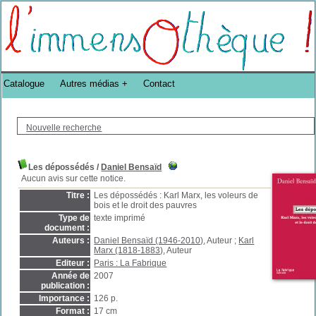
Bibliothèque DoucheFLUX Bibliotheek -->
Catalogue
Autres médias
Contact
Nouvelle recherche
Les dépossédés
/
Daniel Bensaïd
Aucun avis sur cette notice.
Titre :
Les dépossédés : Karl Marx, les voleurs de
bois et le droit des pauvres
Type de
texte imprimé
document :
Auteurs :
Daniel Bensaïd (1946-2010)
, Auteur ;
Karl
Marx (1818-1883)
, Auteur
Editeur :
Paris : La Fabrique
Année de
2007
publication :
Importance :
126 p.
Format :
17 cm