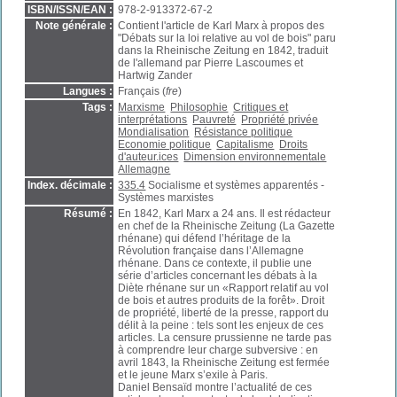
ISBN/ISSN/EAN :
978-2-913372-67-2
Note générale :
Contient l'article de Karl Marx à propos des
"Débats sur la loi relative au vol de bois" paru
dans la Rheinische Zeitung en 1842, traduit
de l'allemand par Pierre Lascoumes et
Hartwig Zander
Langues :
Français (
fre
)
Tags :
Marxisme
Philosophie
Critiques et
interprétations
Pauvreté
Propriété privée
Mondialisation
Résistance politique
Economie politique
Capitalisme
Droits
d'auteur.ices
Dimension environnementale
Allemagne
Index. décimale :
335.4
Socialisme et systèmes apparentés -
Systèmes marxistes
Résumé :
En 1842, Karl Marx a 24 ans. Il est rédacteur
en chef de la Rheinische Zeitung (La Gazette
rhénane) qui défend l’héritage de la
Révolution française dans l’Allemagne
rhénane. Dans ce contexte, il publie une
série d’articles concernant les débats à la
Diète rhénane sur un «Rapport relatif au vol
de bois et autres produits de la forêt». Droit
de propriété, liberté de la presse, rapport du
délit à la peine : tels sont les enjeux de ces
articles. La censure prussienne ne tarde pas
à comprendre leur charge subversive : en
avril 1843, la Rheinische Zeitung est fermée
et le jeune Marx s’exile à Paris.
Daniel Bensaïd montre l’actualité de ces