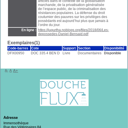
articles dans le contexte de la globalisation
marchande, de la privatisation généralisée
de l’espace public, de la criminalisation des
résistances populaires. La défense du droit
coutumier des pauvres sur les privilèges des
possédants est aujourd’hui plus que jamais à
l’ordre du jour.
En ligne :
https://jugurtha.noblogs.org/files/2018/06/Les-
depossedes-Daniel-Bensaid.pdf
Exemplaires(1)
Code-barres
Cote
Support
Section
Disponibilité
DFX00950
DOC 335.4 BEN D
Livre
Documentaires
Disponible
A-
A
A+
Adresse
Immensothèque
Rue des Vétérinaires 84