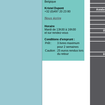
Belgique
Kristel Dupont
Année 
+32 (0)497 20 23 80
Nous écrire
Horaire
Mardi de 13h30 à 16h30
I
et sur rendez-vous
Conditions d'emprunt :
Prêt :
3 livres maximum
pour 2 semaines
Caution :
25 euros rendus lors
du retour
I