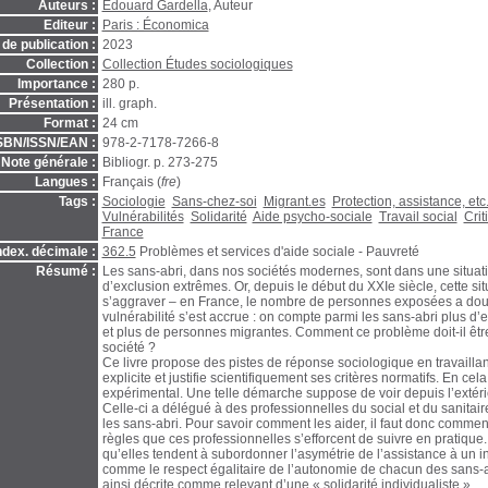
Auteurs :
Édouard Gardella
, Auteur
Editeur :
Paris : Économica
de publication :
2023
Collection :
Collection Études sociologiques
Importance :
280 p.
Présentation :
ill. graph.
Format :
24 cm
SBN/ISSN/EAN :
978-2-7178-7266-8
Note générale :
Bibliogr. p. 273-275
Langues :
Français (
fre
)
Tags :
Sociologie
Sans-chez-soi
Migrant.es
Protection, assistance, etc
Vulnérabilités
Solidarité
Aide psycho-sociale
Travail social
Crit
France
ndex. décimale :
362.5
Problèmes et services d'aide sociale - Pauvreté
Résumé :
Les sans-abri, dans nos sociétés modernes, sont dans une situat
d’exclusion extrêmes. Or, depuis le début du XXIe siècle, cette si
s’aggraver – en France, le nombre de personnes exposées a doubl
vulnérabilité s’est accrue : on compte parmi les sans-abri plus d
et plus de personnes migrantes. Comment ce problème doit-il être 
société ?
Ce livre propose des pistes de réponse sociologique en travaillant
explicite et justifie scientifiquement ses critères normatifs. En cela,
expérimental. Une telle démarche suppose de voir depuis l’extérie
Celle-ci a délégué à des professionnelles du social et du sanitaire
les sans-abri. Pour savoir comment les aider, il faut donc comme
règles que ces professionnelles s’efforcent de suivre en pratique
qu’elles tendent à subordonner l’asymétrie de l’assistance à un 
comme le respect égalitaire de l’autonomie de chacun des sans-ab
ainsi décrite comme relevant d’une « solidarité individualiste ».