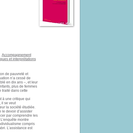
.
Accompagnement
iques et interprétations
ion de pauvreté et
tuation n’a cessé de
é en dix ans –, et leur
’enfants, plus de femmes
traité dans cette
 à une critique qui
 il se veut
ur la société étudiée.
 le devoir d’assister
ncer par comprendre les
. L’enquête montre
individualisme compris
ri. L’assistance est