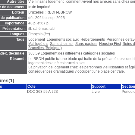
Autre titre :
Vieillir sans logement : comment vivent nos ainé.es sans chez soi
e de document :
texte imprimé
Editeur :
Bruxelles : RBDH-BBROW
de publication :
déc 2024 et sept 2025
Importance :
48 p. et 67 p.
Présentation :
ill. schémas, tabl.,
Langues :
Français (
fre
)
Tags :
Logement
Logements sociaux
Hébergements
Personnes défav
Mal logé.e.s
Sans-chez-soi
Sans-papiers
Housing First
Soins d
Bruxelles (Belgique)
ndex. décimale :
363.59
Logement des différentes catégories sociales
Résumé :
Le RBDH publie ici une étude qui traite de la précarité des condit
logement des ainé.es bruxellois.es.
La privation de logement chez les personnes vieillissantes et âgé
conséquences dramatiques y occupent une place centrale.
res(1)
s
Cote
Support
Section
DOC 363.59 Art 23
Livre
Périodi