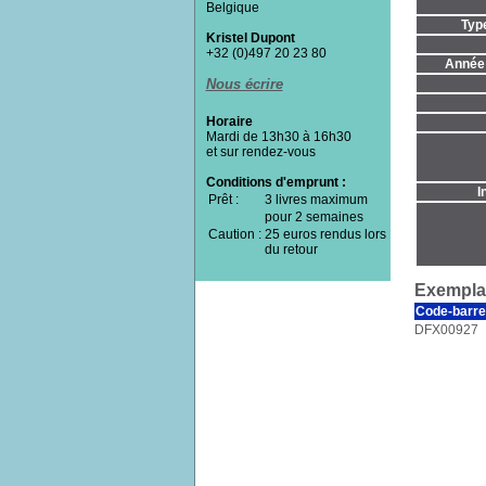
Belgique
Typ
Kristel Dupont
+32 (0)497 20 23 80
Année 
Nous écrire
Horaire
Mardi de 13h30 à 16h30
et sur rendez-vous
Conditions d'emprunt :
I
Prêt :
3 livres maximum
pour 2 semaines
Caution :
25 euros rendus lors
du retour
Exemplai
Code-barre
DFX00927