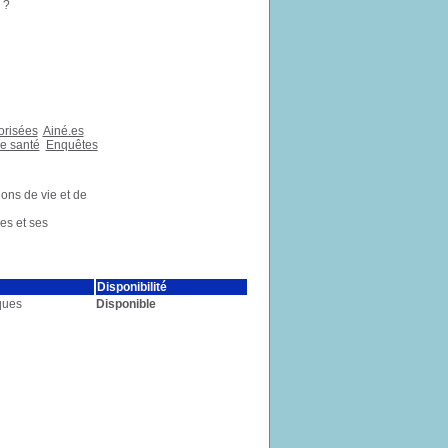
 ?
orisées
Ainé.es
e santé
Enquêtes
ions de vie et de
es et ses
Disponibilité
ques
Disponible