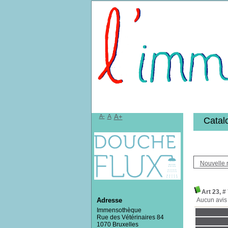
Bibliothèqu
A-
A
A+
Catal
Nouvelle 
Art 23, #
Aucun avis 
Adresse
Immensothèque
Rue des Vétérinaires 84
1070 Bruxelles