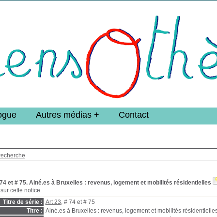
e DoucheFLUX Bibliotheek -->
ogue
Autres médias
Contact
recherche
 74 et # 75. Ainé.es à Bruxelles : revenus, logement et mobilités résidentielles
sur cette notice.
Titre de série :
Art 23
, # 74 et # 75
Titre :
Ainé.es à Bruxelles : revenus, logement et mobilités résidentielle