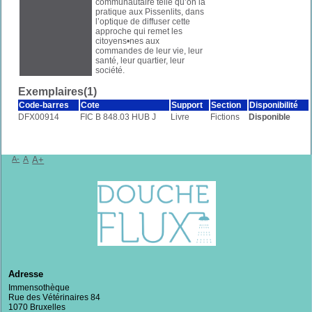
communautaire telle qu’on la
pratique aux Pissenlits, dans
l’optique de diffuser cette
approche qui remet les
citoyens•nes aux
commandes de leur vie, leur
santé, leur quartier, leur
société.
Exemplaires(1)
Code-barres
Cote
Support
Section
Disponibilité
DFX00914
FIC B 848.03 HUB J
Livre
Fictions
Disponible
A-
A
A+
Adresse
Immensothèque
Rue des Vétérinaires 84
1070 Bruxelles