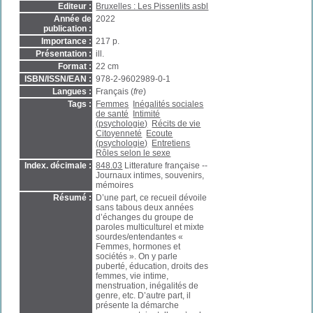
Editeur :
Bruxelles : Les Pissenlits asbl
Année de
2022
publication :
Importance :
217 p.
Présentation :
ill.
Format :
22 cm
ISBN/ISSN/EAN :
978-2-9602989-0-1
Langues :
Français (
fre
)
Tags :
Femmes
Inégalités sociales
de santé
Intimité
(psychologie)
Récits de vie
Citoyenneté
Ecoute
(psychologie)
Entretiens
Rôles selon le sexe
Index. décimale :
848.03
Litterature française --
Journaux intimes, souvenirs,
mémoires
Résumé :
D’une part, ce recueil dévoile
sans tabous deux années
d’échanges du groupe de
paroles multiculturel et mixte
sourdes/entendantes «
Femmes, hormones et
sociétés ». On y parle
puberté, éducation, droits des
femmes, vie intime,
menstruation, inégalités de
genre, etc. D’autre part, il
présente la démarche