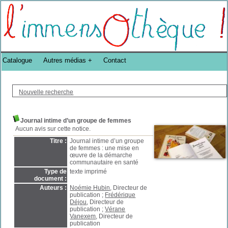
Bibliothèque DoucheFLUX Bibliotheek -->
Catalogue
Autres médias
Contact
Nouvelle recherche
Journal intime d’un groupe de femmes
Aucun avis sur cette notice.
Titre :
Journal intime d’un groupe
de femmes : une mise en
œuvre de la démarche
communautaire en santé
Type de
texte imprimé
document :
Auteurs :
Noémie Hubin
, Directeur de
publication ;
Frédérique
Déjou
, Directeur de
publication ;
Vérane
Vanexem
, Directeur de
publication