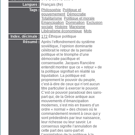
Langues :
Français (
fre
)
Tags :
Philosophie
Politique et
gouvernement
Démocratie
Totalitarisme
Politique et morale
Emancipation
Domination
Exclusion
sociale
Histoire
Marxisme
Libéralisme économique
Mots
Index. décimale :
172
Éthique politique
Résumé :
Après l’effondrement du système
soviétique, l’opinion dominante
célébrait le retour de la pensée
politique et le triomphe d’une
démocratie pacifique et
consensuelle. Jacques Rancière
entendit montrer que ce « retour » de
la politique signifiait en réalité sa
liquidation. La politique est
proprement le pouvoir du peuple,
c’est-à-dire de ceux qui n’ont aucun
titre particulier à exercer le pouvoir.
C’est ce pouvoir paradoxal des sans-
part qui, de la Grèce antique aux
mouvements d’émancipation
modernes, s’est mis en travers d’un
ordre « normal » des choses où le
commandement revient à ceux qui y
sont prédestinés par leur naissance,
leur richesse ou leur savoir. Le
consensus signifie l’annulation de
cette part des sans-part et
l’assimilation de la politique à la