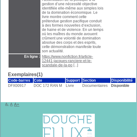
gestion d’une nécessité objective
identifiée elle-même aux simples lois
de la domination économique. Le
livre montre comment cette
prétendue gestion pacifique conduit
à des formes nouvelles d’exclusion,
de haine et de violence. En un temps
où les maîtres du monde avouent
crûment une volonté de domination
absolue des corps et des esprits,
cette démonstration manifeste toute
son actualité.
En ligne :
https://www.nonfiction.fr/article-
12441-jacques-ranciere-et-le-
scandale-de-la-po
[...]
Exemplaires(1)
Code-barres
Cote
Support
Section
Disponibilité
DFX00917
DOC 172 RAN M
Livre
Documentaires
Disponible
A-
A
A+