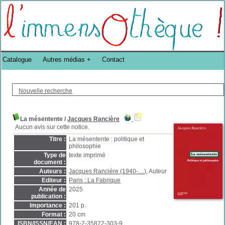
Bibliothèque DoucheFLUX Bibliotheek -->
Catalogue
Autres médias
Contact
Nouvelle recherche
La mésentente
/
Jacques Rancière
Aucun avis sur cette notice.
Titre :
La mésentente : politique et
philosophie
Type de
texte imprimé
document :
Auteurs :
Jacques Rancière (1940-....)
, Auteur
Editeur :
Paris : La Fabrique
Année de
2025
publication :
Importance :
201 p.
Format :
20 cm
ISBN/ISSN/EAN :
978-2-35872-303-9