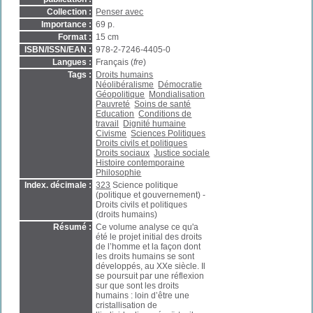
Collection :
Penser avec
Importance :
69 p.
Format :
15 cm
ISBN/ISSN/EAN :
978-2-7246-4405-0
Langues :
Français (
fre
)
Tags :
Droits humains
Néolibéralisme
Démocratie
Géopolitique
Mondialisation
Pauvreté
Soins de santé
Education
Conditions de
travail
Dignité humaine
Civisme
Sciences Politiques
Droits civils et politiques
Droits sociaux
Justice sociale
Histoire contemporaine
Philosophie
Index. décimale :
323
Science politique
(politique et gouvernement) -
Droits civils et politiques
(droits humains)
Résumé :
Ce volume analyse ce qu'a
été le projet initial des droits
de l’homme et la façon dont
les droits humains se sont
développés, au XXe siècle. Il
se poursuit par une réflexion
sur que sont les droits
humains : loin d’être une
cristallisation de