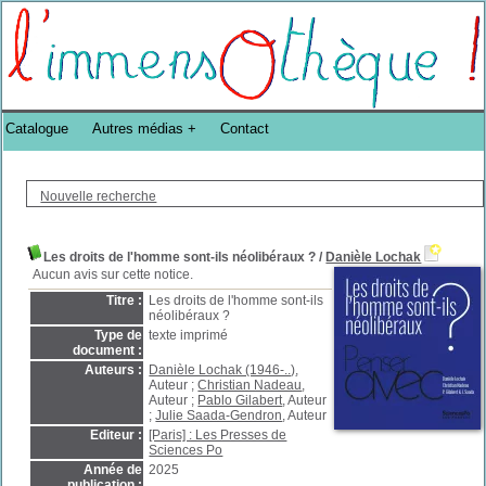
Bibliothèque DoucheFLUX Bibliotheek -->
Catalogue
Autres médias
Contact
Nouvelle recherche
Les droits de l'homme sont-ils néolibéraux ?
/
Danièle Lochak
Aucun avis sur cette notice.
Titre :
Les droits de l'homme sont-ils
néolibéraux ?
Type de
texte imprimé
document :
Auteurs :
Danièle Lochak (1946-..)
,
Auteur ;
Christian Nadeau
,
Auteur ;
Pablo Gilabert
, Auteur
;
Julie Saada-Gendron
, Auteur
Editeur :
[Paris] : Les Presses de
Sciences Po
Année de
2025
publication :