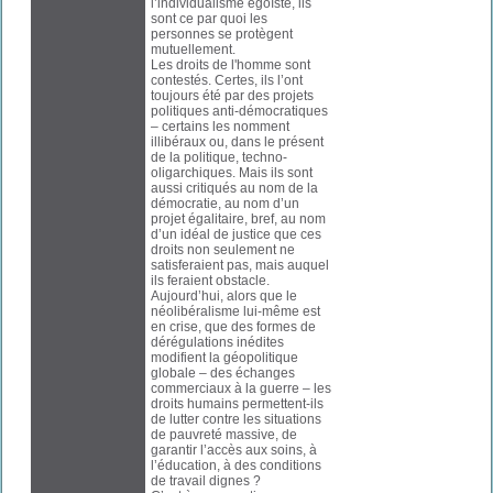
l’individualisme égoïste, ils
sont ce par quoi les
personnes se protègent
mutuellement.
Les droits de l'homme sont
contestés. Certes, ils l’ont
toujours été par des projets
politiques anti-démocratiques
– certains les nomment
illibéraux ou, dans le présent
de la politique, techno-
oligarchiques. Mais ils sont
aussi critiqués au nom de la
démocratie, au nom d’un
projet égalitaire, bref, au nom
d’un idéal de justice que ces
droits non seulement ne
satisferaient pas, mais auquel
ils feraient obstacle.
Aujourd’hui, alors que le
néolibéralisme lui-même est
en crise, que des formes de
dérégulations inédites
modifient la géopolitique
globale – des échanges
commerciaux à la guerre – les
droits humains permettent-ils
de lutter contre les situations
de pauvreté massive, de
garantir l’accès aux soins, à
l’éducation, à des conditions
de travail dignes ?