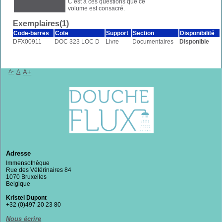
C’est à ces questions que ce
volume est consacré.
Exemplaires(1)
Code-barres
Cote
Support
Section
Disponibilité
DFX00911
DOC 323 LOC D
Livre
Documentaires
Disponible
A-
A
A+
Adresse
Immensothèque
Rue des Vétérinaires 84
1070 Bruxelles
Belgique
Kristel Dupont
+32 (0)497 20 23 80
Nous écrire