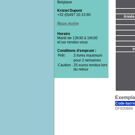
Belgique
Kristel Dupont
+32 (0)497 20 23 80
Année 
Nous écrire
Horaire
Mardi de 13h30 à 16h30
et sur rendez-vous
I
Conditions d'emprunt :
Prêt :
3 livres maximum
pour 2 semaines
Caution :
25 euros rendus lors
du retour
Exemplai
Code-barre
DFX00889