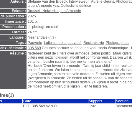
Auteurs :
Stefanie Van den Broeck
, Intervieweur ;
Aurélie Geurts
, Photogra
tegen Armoede vzw
, Collectivité éditrice
Editeur :
Brussel : Netwerk tegen Armoede
de publication :
2025
Importance :
101 p.
Présentation :
ill. photogr. en coul.
Format :
24 cm
Langues :
Néerlandais (
nla
)
Tags :
Pauvreté
Lutte contre la pauvreté
Récits de vie
Photographies
ndex. décimale :
305.569
Groupes sociaux selon leur niveau socio-économique -
Résumé :
“Iedereen kent de cijfers over armoede, zeker politici. Maar cijfers z
cijfers een gezicht krijgen, wordt het confronterend. Daarom wil ik
vertellen. Luister naar mij, leer me kennen als mens.”
Het boek 'Over leven in armoede - Twintig jaar strijd in tien verhal
en confronteren. We laten tien mensen aan het woord die zich ve
tegen Armoede, samen met vele anderen. Ze weten uit eigen ervar
(over)leven in armoede. Ze treden uit de schaduw van de schaam
vooroordelen op hun schouders rusten. Ze kijken u recht in de o
de moed heeft om terug te kijken ... en te luisteren.
res(1)
s
Cote
Support
Section
DOC 305.569 VAN O
Livre
Document