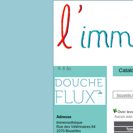
Bibliothèqu
A-
A
A+
Catal
Nouvelle 
Over lev
Aucun avis 
Adresse
Immensothèque
Rue des Vétérinaires 84
Typ
1070 Bruxelles