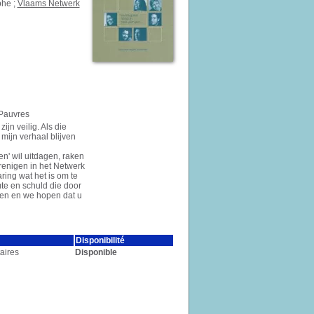
phe ;
Vlaams Netwerk
 Pauvres
ijn veilig. Als die
 mijn verhaal blijven
en' wil uitdagen, raken
renigen in het Netwerk
ing wat het is om te
te en schuld die door
gen en we hopen dat u
Disponibilité
aires
Disponible