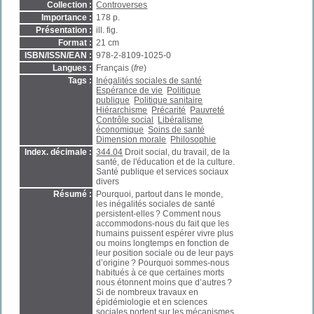
Collection :
Controverses
Importance :
178 p.
Présentation :
ill. fig.
Format :
21 cm
ISBN/ISSN/EAN :
978-2-8109-1025-0
Langues :
Français (
fre
)
Tags :
Inégalités sociales de santé
Espérance de vie
Politique
publique
Politique sanitaire
Hiérarchisme
Précarité
Pauvreté
Contrôle social
Libéralisme
économique
Soins de santé
Dimension morale
Philosophie
Index. décimale :
344.04
Droit social, du travail, de la
santé, de l'éducation et de la culture.
Santé publique et services sociaux
divers
Résumé :
Pourquoi, partout dans le monde,
les inégalités sociales de santé
persistent-elles ? Comment nous
accommodons-nous du fait que les
humains puissent espérer vivre plus
ou moins longtemps en fonction de
leur position sociale ou de leur pays
d’origine ? Pourquoi sommes-nous
habitués à ce que certaines morts
nous étonnent moins que d’autres ?
Si de nombreux travaux en
épidémiologie et en sciences
sociales portent sur les mécanismes