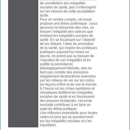
de constitution des inégalités
sociales de santé, peu s’interrogent
sur les raisons de cette acceptation
tacite.
Pour en rendre compte, cet essai
propose une thèse polémique : nous
ignorons la hiérarchie des vies, ou
encore l’inégalité des valeurs que
révèlent les inégalités sociales de
santé. En se focalisant sur l’objectif
de les réduire, l’idée de promotion
de la santé, qui inspire les politiques
publiques aujourd’hui mises en
œuvre, ne prend pas la mesure de
l’injustice de ces inégalités et en
justifie la persistance.
Idéologiquement libérale, elle ne
tient pas compte des pressions
inégalement destructrices exercées
par les milieux de vie sur les corps,
les façons d’être et de voir le monde.
À l’heure où les crises sanitaires et
climatiques fortifient les inégalités
sociales de santé et en fournissent
des preuves éclatantes, cet essai
souhaite contribuer à en faire un
sujet de débat politique.
Une réflexion essentielle pour toutes
celles et ceux qui se questionnent
sur les inégalités sociales et s’en
inquiètent.