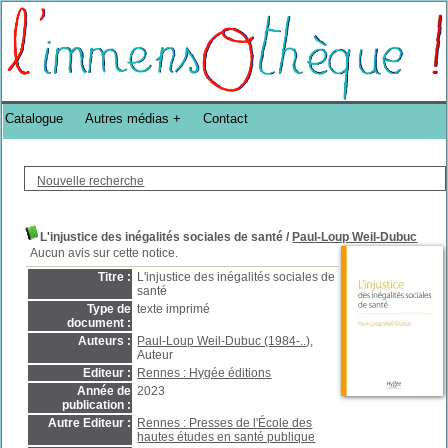
Bibliothèque DoucheFLUX Bibliotheek -->
Catalogue
Autres médias
Contact
Nouvelle recherche
L'injustice des inégalités sociales de santé
/
Paul-Loup Weil-Dubuc
Aucun avis sur cette notice.
Titre :
L'injustice des inégalités sociales de
santé
Type de
texte imprimé
document :
Auteurs :
Paul-Loup Weil-Dubuc (1984-..)
,
Auteur
Editeur :
Rennes : Hygée éditions
Année de
2023
publication :
Autre Editeur :
Rennes : Presses de l'École des
hautes études en santé publique