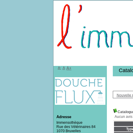
Bibliothèqu
A-
A
A+
Catal
Nouvelle 
Catalogue
Aucun avis 
Adresse
Immensothèque
Rue des Vétérinaires 84
Typ
1070 Bruxelles