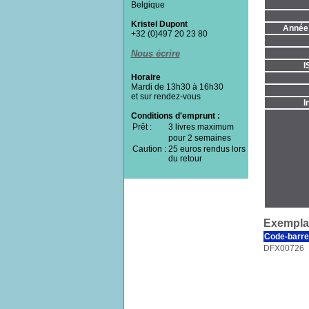
Belgique
Kristel Dupont
Année 
+32 (0)497 20 23 80
Nous écrire
I
Horaire
Mardi de 13h30 à 16h30
et sur rendez-vous
I
Conditions d'emprunt :
Prêt :
3 livres maximum
pour 2 semaines
Caution :
25 euros rendus lors
du retour
Exemplai
Code-barre
DFX00726