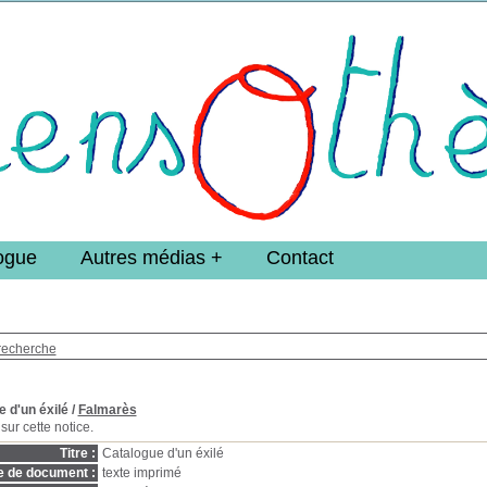
e DoucheFLUX Bibliotheek -->
ogue
Autres médias
Contact
recherche
 d'un éxilé
/
Falmarès
sur cette notice.
Titre :
Catalogue d'un éxilé
e de document :
texte imprimé