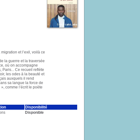
igration et l’exil, voilà ce
e la guerre et la traversée
ance, où on accompagne
Paris... Ce recueil reflète
oir, les odes à la beauté et
nçais auxquels il rend
ans sa langue la force de
», comme l’écrit le poète
tion
Disponibilité
ions
Disponible