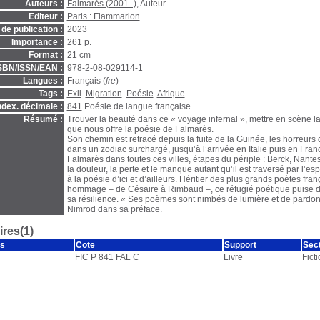
Auteurs :
Falmarès (2001-.)
, Auteur
Editeur :
Paris : Flammarion
de publication :
2023
Importance :
261 p.
Format :
21 cm
SBN/ISSN/EAN :
978-2-08-029114-1
Langues :
Français (
fre
)
Tags :
Exil
Migration
Poésie
Afrique
ndex. décimale :
841
Poésie de langue française
Résumé :
Trouver la beauté dans ce « voyage infernal », mettre en scène la m
que nous offre la poésie de Falmarès.
Son chemin est retracé depuis la fuite de la Guinée, les horreurs d
dans un zodiac surchargé, jusqu’à l’arrivée en Italie puis en Fr
Falmarès dans toutes ces villes, étapes du périple : Berck, Nantes, 
la douleur, la perte et le manque autant qu’il est traversé par l’esp
à la poésie d’ici et d’ailleurs. Héritier des plus grands poètes fra
hommage – de Césaire à Rimbaud –, ce réfugié poétique puise d
sa résilience. « Ses poèmes sont nimbés de lumière et de pardon 
Nimrod dans sa préface.
res(1)
s
Cote
Support
Sec
FIC P 841 FAL C
Livre
Fict