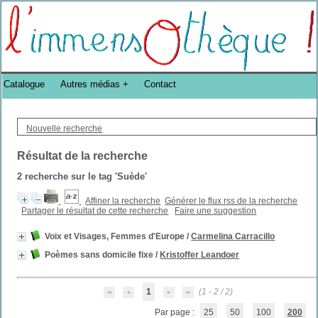
Bibliothèque DoucheFLUX Bibliotheek -->
Catalogue
Autres médias
Contact
Nouvelle recherche
Résultat de la recherche
2
recherche sur le tag
'Suède'
Affiner la recherche
Générer le flux rss de la recherche
Partager le résultat de cette recherche
Faire une suggestion
Voix et Visages, Femmes d'Europe
/
Carmelina Carracillo
Poèmes sans domicile fixe
/
Kristoffer Leandoer
1
(1 - 2 / 2)
Par page :
25
50
100
200