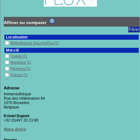
Affiner ou comparer
Localisation
Bibliothèque DoucheFlux
[2]
Mot-clé
Suède
[2]
Belgique
[1]
Femmes
[1]
France
[1]
Luxembourg
[1]
Mots
[1]
Adresse
Pays de l'Union européenne
[1]
Immensothèque
Rue des Vétérinaires 84
Poésie
[1]
1070 Bruxelles
Récit de vie
[1]
Belgique
Sans-chez-soi
[1]
Kristel Dupont
Villes
[1]
+32 (0)497 20 23 80
Section
Nous écrire
Fictions
[2]