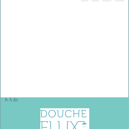
A-
A
A+