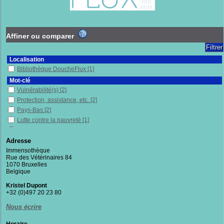
Affiner ou comparer
Localisation
Bibliothèque DoucheFlux
[1]
Mot-clé
Vulnérabilité(s)
[2]
Protection, assistance, etc.
[2]
Pays-Bas
[2]
Lutte contre la pauvreté
[1]
Service social
[1]
Politique d'accueil
[1]
Adresse
Pays de l'Union européenne
[1]
Immensothèque
Rue des Vétérinaires 84
Pauvreté
[1]
1070 Bruxelles
Palestine
[1]
Belgique
Migrants
[1]
Kristel Dupont
Maltraitance
[1]
+32 (0)497 20 23 80
Maisons d'enfants (aide sociale)
[1]
Nous écrire
Belgique
[1]
Logement
[1]