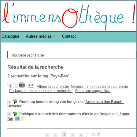
Bibliothèque DoucheFLUX Bibliotheek -->
Catalogue
Autres médias
Contact
Nouvelle recherche
Résultat de la recherche
2
recherche sur le tag
'Pays-Bas'
Affiner la recherche
Générer le flux rss de la recherche
Partager le résultat de cette recherche
Faire une suggestion
Recht op bescherming van het gezin
/
Annie van den Bosch-
Höweler
Politique d’accueil des demandeurs d’asile en Belgique
/
Léonor
Bal
1
(1 - 2 / 2)