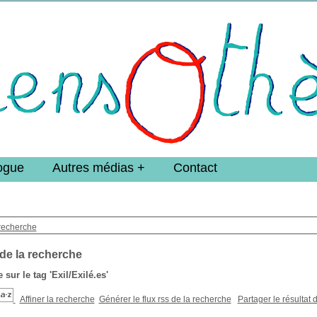
e DoucheFLUX Bibliotheek -->
ogue
Autres médias
Contact
recherche
 de la recherche
 sur le tag
'Exil/Exilé.es'
Affiner la recherche
Générer le flux rss de la recherche
Partager le résultat 