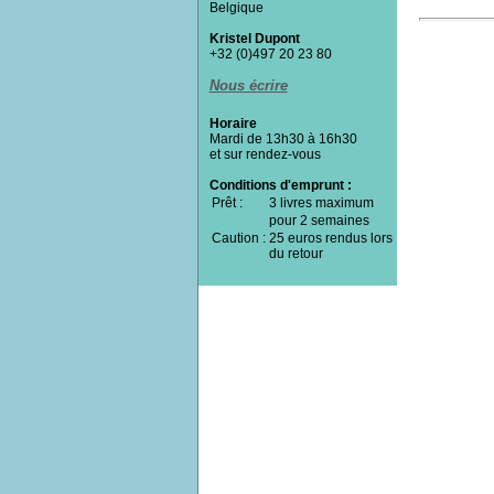
Belgique
Kristel Dupont
+32 (0)497 20 23 80
Nous écrire
Horaire
Mardi de 13h30 à 16h30
et sur rendez-vous
Conditions d'emprunt :
Prêt :
3 livres maximum
pour 2 semaines
Caution :
25 euros rendus lors
du retour