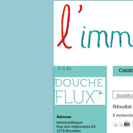
Bibliothèqu
A-
A
A+
Catal
Nouvelle 
Résultat
0
recherche
Adresse
Immensothèque
Rue des Vétérinaires 84
1070 Bruxelles