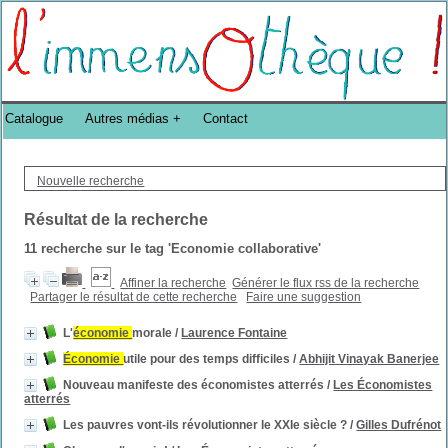
Bibliothèque DoucheFLUX Bibliotheek -->
Catalogue
Autres médias
Contact
Nouvelle recherche
Résultat de la recherche
11
recherche sur le tag
'Economie collaborative'
Affiner la recherche
Générer le flux rss de la recherche
Partager le résultat de cette recherche
Faire une suggestion
L'
économie
morale
/
Laurence Fontaine
Économie
utile pour des temps difficiles
/
Abhijit Vinayak Banerjee
Nouveau manifeste des économistes atterrés
/
Les Économistes
atterrés
Les pauvres vont-ils révolutionner le XXIe siècle ?
/
Gilles Dufrénot