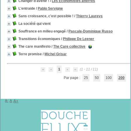
Changer d'avenir !
/
Les Économistes atterrés
L'entraide
/
Pablo Servigne
Sans croissance, c'est possible !
/
Thierry Laureys
La société qui vient
Souffrance en milieu engagé
/
Pascale-Dominique Russo
Transitions économiques
/
Philippe De Leener
The care manifesto
/
The Care collective
Terre promise
/
Michel Grisar
1
(1 - 11 / 11)
Par page :
25
50
100
200
A-
A
A+