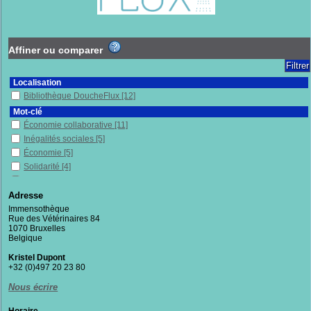
Affiner ou comparer
Localisation
Bibliothèque DoucheFlux
[12]
Mot-clé
Économie collaborative
[11]
Inégalités sociales
[5]
Économie
[5]
Solidarité
[4]
Mondialisation
[4]
Écologie
[4]
Adresse
Néolibéralisme
[4]
Immensothèque
Rue des Vétérinaires 84
France
[4]
1070 Bruxelles
Capitalisme
[4]
Belgique
Lutte
[3]
Kristel Dupont
Citoyenneté
[3]
+32 (0)497 20 23 80
Décroissance
[3]
Nous écrire
Dimension environnementale
[3]
Développement économique
[2]