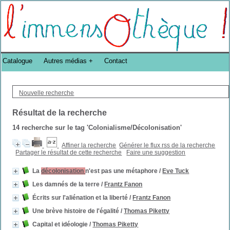
Bibliothèque DoucheFLUX Bibliotheek -->
Catalogue
Autres médias
Contact
Nouvelle recherche
Résultat de la recherche
14
recherche sur le tag
'Colonialisme/Décolonisation'
Affiner la recherche
Générer le flux rss de la recherche
Partager le résultat de cette recherche
Faire une suggestion
La
décolonisation
n'est pas une métaphore
/
Eve Tuck
Les damnés de la terre
/
Frantz Fanon
Écrits sur l'aliénation et la liberté
/
Frantz Fanon
Une brève histoire de l'égalité
/
Thomas Piketty
Capital et idéologie
/
Thomas Piketty