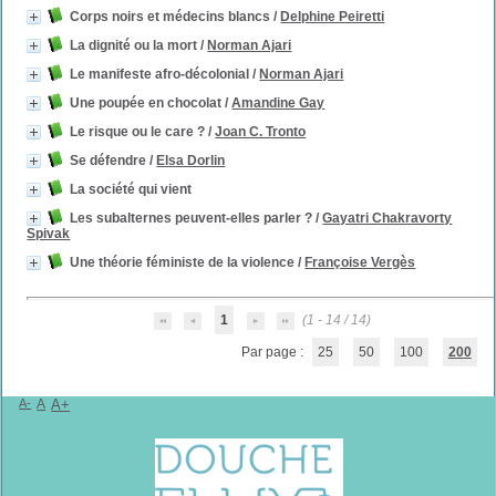
Corps noirs et médecins blancs
/
Delphine Peiretti
La dignité ou la mort
/
Norman Ajari
Le manifeste afro-décolonial
/
Norman Ajari
Une poupée en chocolat
/
Amandine Gay
Le risque ou le care ?
/
Joan C. Tronto
Se défendre
/
Elsa Dorlin
La société qui vient
Les subalternes peuvent-elles parler ?
/
Gayatri Chakravorty
Spivak
Une théorie féministe de la violence
/
Françoise Vergès
1
(1 - 14 / 14)
Par page :
25
50
100
200
A-
A
A+