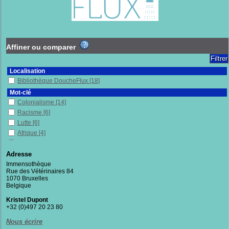
Affiner ou comparer
Localisation
Bibliothèque DoucheFlux
[18]
Mot-clé
Colonialisme
[14]
Racisme
[6]
Lutte
[6]
Afrique
[4]
Histoire
[4]
Capitalisme
[4]
Adresse
Féminisme
[4]
Immensothèque
Rue des Vétérinaires 84
Femmes
[4]
1070 Bruxelles
Domination
[3]
Belgique
Militantisme
[3]
Kristel Dupont
Propriété privée
[3]
+32 (0)497 20 23 80
Philosophie
[3]
Nous écrire
Inégalités sociales
[3]