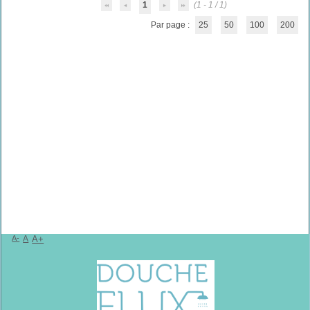
1
(1 - 1 / 1)
Par page :
25
50
100
200
A-
A
A+