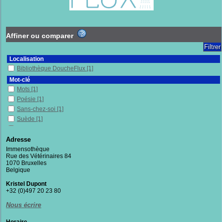
Affiner ou comparer
Localisation
Bibliothèque DoucheFlux
[1]
Mot-clé
Mots
[1]
Poésie
[1]
Sans-chez-soi
[1]
Suède
[1]
Villes
[1]
Adresse
Section
Immensothèque
Fictions
[1]
Rue des Vétérinaires 84
1070 Bruxelles
Belgique
Kristel Dupont
+32 (0)497 20 23 80
Nous écrire