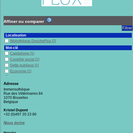
Affiner ou comparer
Localisation
Bibliothèque DoucheFlux
[2]
Mot-clé
Capitalisme
[1]
Contrôle social
[1]
Dette publique
[1]
Économie
[1]
Endettement
[1]
Néolibéralisme
[1]
Adresse
Politique économique
[1]
Immensothèque
Rue des Vétérinaires 84
Section
1070 Bruxelles
Documentaires
[2]
Belgique
Kristel Dupont
+32 (0)497 20 23 80
Nous écrire