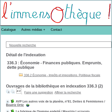
Bibliothèque DoucheFLUX Bibliotheek -->
Catalogue
Autres médias
Contact
Nouvelle recherche
Détail de l'indexation
336.3 : Économie - Finances publiques. Emprunts,
dette publique
336.2 Économie - Impôts et impositions. Politique fiscale
Ouvrages de la bibliothèque en indexation 336.3 (
2
)
Faire une suggestion
Affiner la recherche
AVP Les autres voix de la planète, n°81. Dettes & Feminismes
/
Beatriz Ortiz
La fabrique de l'homme endetté
/
Maurizio Lazzarato