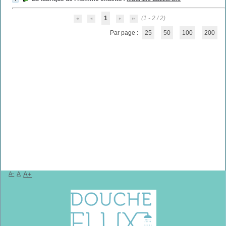
1
(1 - 2 / 2)
Par page :
25
50
100
200
A-
A
A+