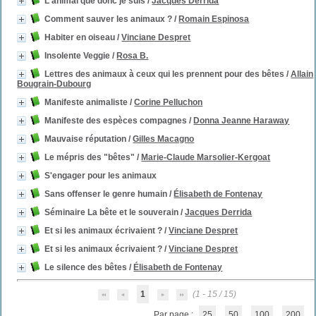
L'animal que donc je suis
/
Jacques Derrida
Comment sauver les animaux ?
/
Romain Espinosa
Habiter en oiseau
/
Vinciane Despret
Insolente Veggie
/
Rosa B.
Lettres des animaux à ceux qui les prennent pour des bêtes
/
Allain
Bougrain-Dubourg
Manifeste animaliste
/
Corine Pelluchon
Manifeste des espèces compagnes
/
Donna Jeanne Haraway
Mauvaise réputation
/
Gilles Macagno
Le mépris des "bêtes"
/
Marie-Claude Marsolier-Kergoat
S'engager pour les animaux
Sans offenser le genre humain
/
Élisabeth de Fontenay
Séminaire La bête et le souverain
/
Jacques Derrida
Et si les animaux écrivaient ?
/
Vinciane Despret
Et si les animaux écrivaient ?
/
Vinciane Despret
Le silence des bêtes
/
Élisabeth de Fontenay
1
(1 - 15 / 15)
Par page :
25
50
100
200