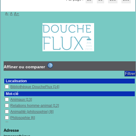
A-
A
A+
Affiner ou comparer
Localisation
Bibliothèque DoucheFlux
[14]
Mot-clé
Animaux
[13]
Relations homme-animal
[12]
Animalité (philosophie)
[8]
Philosophie
[6]
(Anti) spécisme
[4]
Véganisme
[3]
Adresse