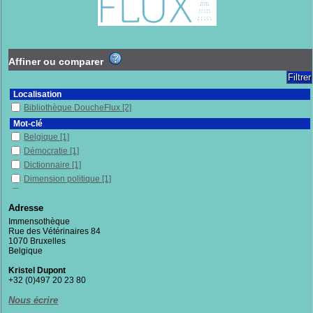
Affiner ou comparer
Localisation
Bibliothèque DoucheFlux
[2]
Mot-clé
Belgique
[1]
Démocratie
[1]
Dictionnaire
[1]
Dimension politique
[1]
Féminisme
[1]
Lutte
[1]
Adresse
Militantisme
[1]
Immensothèque
Rue des Vétérinaires 84
Mots
[1]
1070 Bruxelles
Populisme
[1]
Belgique
Racisme
[1]
Kristel Dupont
Religions
[1]
+32 (0)497 20 23 80
Respect
[1]
Nous écrire
Théorie du care
[1]