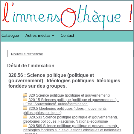
Bibliothèque DoucheFLUX Bibliotheek -->
Catalogue
Autres médias
Contact
Nouvelle recherche
Détail de l'indexation
320.56 : Science politique (politique et
gouvernement) - Idéologies politiques. Idéologies
fondées sur des groupes.
320 Science politique (politique et gouvernement)
320.15 Sciences politique (politique et gouvernement) -
L'Etat : Souveraineté, autodétermination
320.5 Idéologies politiques (idées, mouvements,
philosophies politiques)
320.533 Science politique (politique et gouvernement).
Idéologies politiques. Fascisme. National-socialisme
320.569 Science politique (politique et gouvernement) -
Idéologies fondées sur les questions ethniques et nationales