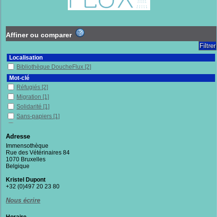
Affiner ou comparer
Localisation
Bibliothèque DoucheFlux
[2]
Mot-clé
Réfugiés
[2]
Migration
[1]
Solidarité
[1]
Sans-papiers
[1]
Racisme
[1]
Préjugés
[1]
Adresse
Populisme
[1]
Immensothèque
Rue des Vétérinaires 84
Politique publique
[1]
1070 Bruxelles
Politique d'accueil
[1]
Belgique
Pays de l'Union européenne
[1]
Kristel Dupont
Morale
[1]
+32 (0)497 20 23 80
Asile
[1]
Nous écrire
Migrants
[1]
Justice
[1]