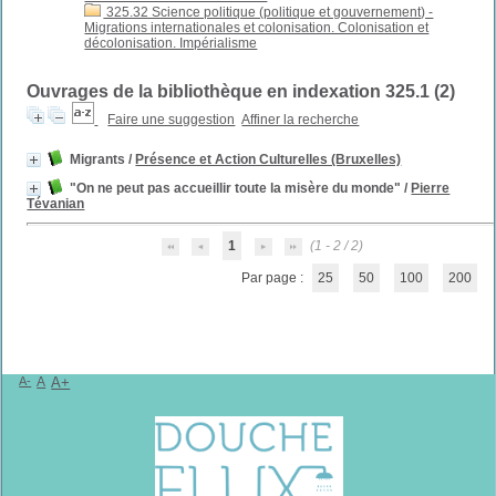
325.32 Science politique (politique et gouvernement) -
Migrations internationales et colonisation. Colonisation et
décolonisation. Impérialisme
Ouvrages de la bibliothèque en indexation 325.1 (
2
)
Faire une suggestion
Affiner la recherche
Migrants
/
Présence et Action Culturelles (Bruxelles)
"On ne peut pas accueillir toute la misère du monde"
/
Pierre
Tévanian
1
(1 - 2 / 2)
Par page :
25
50
100
200
A-
A
A+